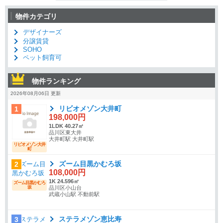
物件カテゴリ
デザイナーズ
分譲賃貸
SOHO
ペット飼育可
物件ランキング
2026年08月06日 更新
リビオメゾン大井町
1
198,000円
1LDK 40.27㎡
品川区東大井
大井町駅 大井町駅
リビオメゾン大井
町
ズーム目黒かむろ坂
2
108,000円
1K 24.596㎡
ズーム目黒かむろ
坂
品川区小山台
武蔵小山駅 不動前駅
ステラメゾン恵比寿
3