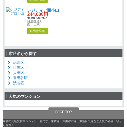
レジディア西小山
244,000円
3LDK 58.09㎡
目黒区原町
西小山駅
» 物件詳細
市区名から探す
品川区
目黒区
大田区
世田谷区
渋谷区
人気のマンション
PAGE TOP
用賀の高級賃貸マンション一覧です。東横線・田園都市線・東急目黒線など人気の路線・駅か
ら厳選！