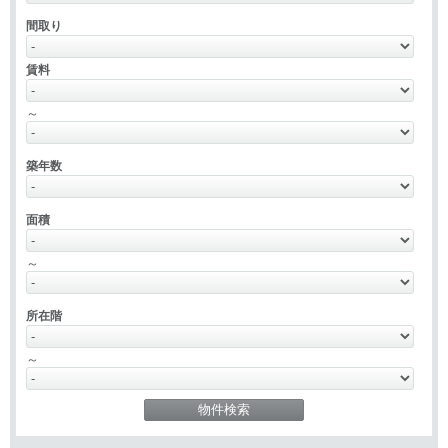
間取り
賃料
～
築年数
面積
～
所在階
～