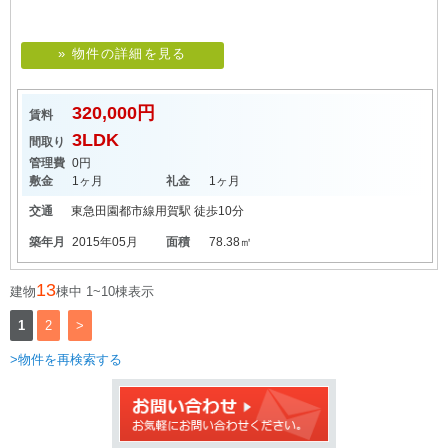
» 物件の詳細を見る
320,000円
賃料
3LDK
間取り
管理費
0円
敷金
1ヶ月
礼金
1ヶ月
交通
東急田園都市線
用賀駅
徒歩10分
築年月
2015年05月
面積
78.38㎡
13
建物
棟中 1~10棟表示
1
2
>
>物件を再検索する