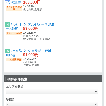
163,000円
1K 35.99㎡
ステラメゾン恵比
寿
恵比寿駅 広尾駅
アルジオーネ池尻
4
89,000円
1K 21.18㎡
アルジオーネ池尻
世田谷区池尻
池尻大橋駅 三軒茶屋駅
シェル品川戸越
5
91,000円
1K 22.52㎡
シェル品川戸越
品川区荏原
戸越駅 戸越駅
物件条件検索
エリアを選択
駅徒歩