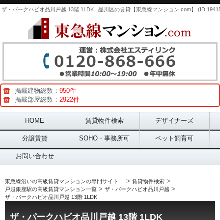
ザ・パークハビオ品川戸越 13階 1LDK | 品川区の賃貸【東急線マンション.com】 (ID:19415
掲載建物総数：
950件
掲載部屋総数：
2922件
Main menu
HOME
賃貸物件検索
デザイナーズ
分譲賃貸
SOHO・事務所可
ペット飼育可
お問い合わせ
>
>
東急線沿いの高級賃貸マンションの専門サイト
賃貸物件検索
>
>
戸越銀座駅の高級賃貸マンション一覧
ザ・パークハビオ品川戸越
ザ・パークハビオ品川戸越 13階 1LDK
ザ・パークハビオ品川戸越 13階 1LDK