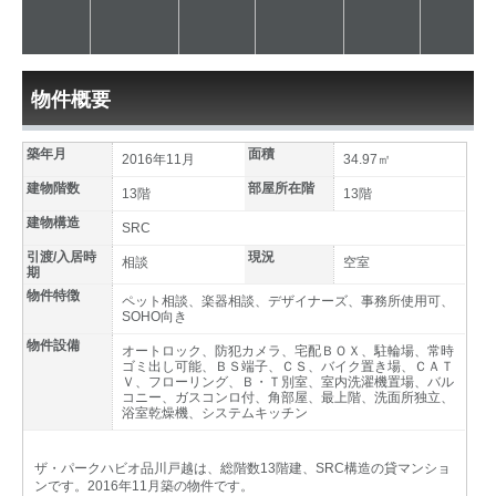
物件概要
築年月
面積
2016年11月
34.97㎡
建物階数
部屋所在階
13階
13階
建物構造
SRC
引渡/入居時
現況
相談
空室
期
物件特徴
ペット相談、楽器相談、デザイナーズ、事務所使用可、
SOHO向き
物件設備
オートロック、防犯カメラ、宅配ＢＯＸ、駐輪場、常時
ゴミ出し可能、ＢＳ端子、ＣＳ、バイク置き場、ＣＡＴ
Ｖ、フローリング、Ｂ・Ｔ別室、室内洗濯機置場、バル
コニー、ガスコンロ付、角部屋、最上階、洗面所独立、
浴室乾燥機、システムキッチン
ザ・パークハビオ品川戸越は、総階数13階建、SRC構造の貸マンショ
ンです。2016年11月築の物件です。