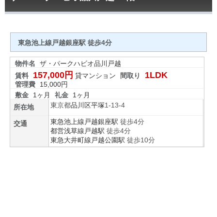
東急池上線戸越銀座駅 徒歩4分
物件名
ザ・パークハビオ品川戸越
157,000円
1LDK
賃料
貸マンション
間取り
管理費
15,000円
敷金
1ヶ月
礼金
1ヶ月
東京都
品川区
平塚
1-13-4
所在地
東急池上線
戸越銀座駅
徒歩4分
交通
都営浅草線
戸越駅
徒歩4分
東急大井町線
戸越公園駅
徒歩10分