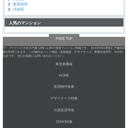
世田谷区
渋谷区
人気のマンション
PAGE TOP
ザ・パークハビオ品川戸越 13階 1LDKの賃貸マンション情報です。【04月09日更新】戸越銀座
駅が利用できます。この物件はペット相談、楽器相談、デザイナーズ、事務所使用可、SOHO
向きです。ぜひお気軽にお問い合わせください。
東急東横線
HOME
賃貸物件検索
デザイナーズ特集
分譲賃貸特集
SOHO特集