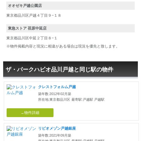
オオゼキ戸越公園店
東京都品川区戸越４丁目９−１８
東急ストア 荏原中延店
東京都品川区中延２丁目８−１
※物件掲載内容と現況に相違がある場合は現況を優先と致します。
ザ・パークハビオ品川戸越と同じ駅の物件
クレストフォルム戸越
築年数:2012年02月築
所在地:東京都品川区
最寄駅:戸越駅 戸越駅
→物件詳細
リビオメゾン戸越銀座
築年数:2021年09月築
所在地:東京都品川区
最寄駅:戸越駅 戸越駅