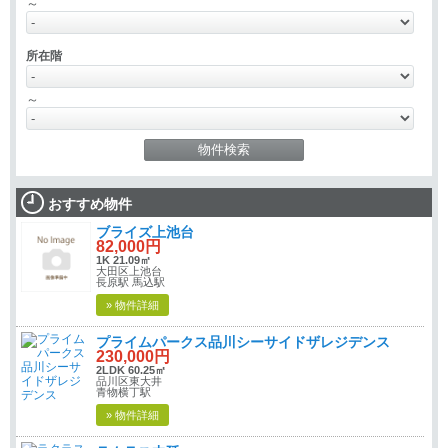
～
所在階
～
おすすめ物件
ブライズ上池台
82,000円
1K 21.09㎡
大田区上池台
長原駅 馬込駅
» 物件詳細
プライムパークス品川シーサイドザレジデンス
230,000円
2LDK 60.25㎡
品川区東大井
青物横丁駅
» 物件詳細