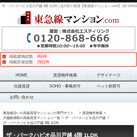
ザ・パークハビオ品川戸越 4階 1LDK | 品川区の賃貸【東急線マンション.com】 (ID:194153
掲載建物総数：
950件
掲載部屋総数：
2922件
Main menu
HOME
賃貸物件検索
デザイナーズ
分譲賃貸
SOHO・事務所可
ペット飼育可
お問い合わせ
>
>
東急線沿いの高級賃貸マンションの専門サイト
賃貸物件検索
>
>
戸越銀座駅の高級賃貸マンション一覧
ザ・パークハビオ品川戸越
ザ・パークハビオ品川戸越 4階 1LDK
ザ・パークハビオ品川戸越 4階 1LDK