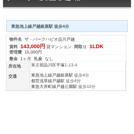
東急池上線戸越銀座駅 徒歩4分
物件名
ザ・パークハビオ品川戸越
143,000円
1LDK
賃料
貸マンション
間取り
管理費
15,000円
敷金
1ヶ月
礼金
なし
東京都
品川区
平塚
1-13-4
所在地
東急池上線
戸越銀座駅
徒歩4分
交通
都営浅草線
戸越駅
徒歩4分
東急大井町線
戸越公園駅
徒歩10分