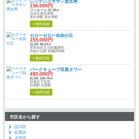
レジデンスサザン恵比寿
156,000円
ワンルーム 31.38㎡
渋谷区恵比寿南
恵比寿駅 恵比寿駅
» 物件詳細
セローセロー自由が丘
155,000円
1LDK 46.53㎡
世田谷区玉川田園調布
自由が丘駅 田園調布駅
» 物件詳細
パークキューブ目黒タワー
490,000円
2LDK 106.76㎡
目黒区下目黒
目黒駅 目黒駅
» 物件詳細
市区名から探す
品川区
目黒区
大田区