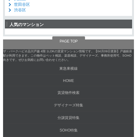
世田谷区
渋谷区
人気のマンション
PAGE TOP
ザ・パークハビオ品川戸越 4階 1LDKの賃貸マンション情報です。【04月09日更新】戸越銀座
駅が利用できます。この物件はペット相談、楽器相談、デザイナーズ、事務所使用可、SOHO
向きです。ぜひお気軽にお問い合わせください。
東急東横線
HOME
賃貸物件検索
デザイナーズ特集
分譲賃貸特集
SOHO特集