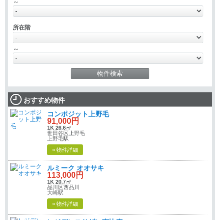
～
所在階
～
おすすめ物件
コンポジット上野毛
91,000円
1K 26.6㎡
世田谷区上野毛
上野毛駅
» 物件詳細
ルミーク オオサキ
113,000円
1K 20.7㎡
品川区西品川
大崎駅
» 物件詳細