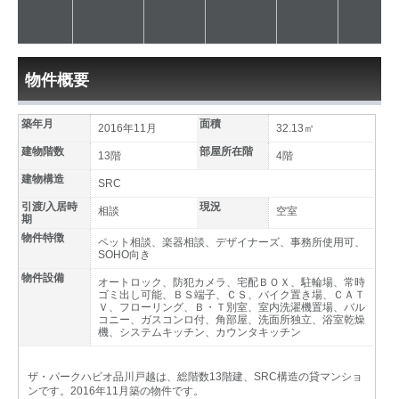
物件概要
築年月
面積
2016年11月
32.13㎡
建物階数
部屋所在階
13階
4階
建物構造
SRC
引渡/入居時
現況
相談
空室
期
物件特徴
ペット相談、楽器相談、デザイナーズ、事務所使用可、
SOHO向き
物件設備
オートロック、防犯カメラ、宅配ＢＯＸ、駐輪場、常時
ゴミ出し可能、ＢＳ端子、ＣＳ、バイク置き場、ＣＡＴ
Ｖ、フローリング、Ｂ・Ｔ別室、室内洗濯機置場、バル
コニー、ガスコンロ付、角部屋、洗面所独立、浴室乾燥
機、システムキッチン、カウンタキッチン
ザ・パークハビオ品川戸越は、総階数13階建、SRC構造の貸マンショ
ンです。2016年11月築の物件です。