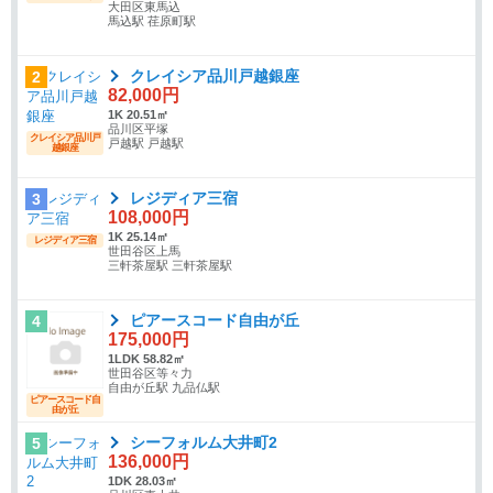
大田区東馬込
馬込駅 荏原町駅
クレイシア品川戸越銀座
2
82,000円
1K 20.51㎡
品川区平塚
クレイシア品川戸
戸越駅 戸越駅
越銀座
レジディア三宿
3
108,000円
1K 25.14㎡
レジディア三宿
世田谷区上馬
三軒茶屋駅 三軒茶屋駅
ピアースコード自由が丘
4
175,000円
1LDK 58.82㎡
世田谷区等々力
自由が丘駅 九品仏駅
ピアースコード自
由が丘
シーフォルム大井町2
5
136,000円
1DK 28.03㎡