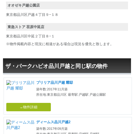
オオゼキ戸越公園店
東京都品川区戸越４丁目９−１８
東急ストア 荏原中延店
東京都品川区中延２丁目８−１
※物件掲載内容と現況に相違がある場合は現況を優先と致します。
ザ・パークハビオ品川戸越と同じ駅の物件
ブリリア品川戸越 耀邸
築年数:2017年11月築
所在地:東京都品川区
最寄駅:戸越駅 戸越公園駅
→物件詳細
ディームス品川戸越2
築年数:2017年09月築
所在地:東京都品川区
最寄駅:戸越駅 戸越駅