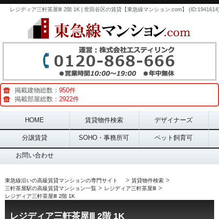
レジディア三軒茶屋Ⅲ 2階 1K | 世田谷区の賃貸【東急線マンション.com】 (ID:1941614
掲載建物総数：
950件
掲載部屋総数：
2922件
Main menu
HOME
賃貸物件検索
デザイナーズ
分譲賃貸
SOHO・事務所可
ペット飼育可
お問い合わせ
>
>
東急線沿いの高級賃貸マンションの専門サイト
賃貸物件検索
>
>
三軒茶屋駅の高級賃貸マンション一覧
レジディア三軒茶屋Ⅲ
レジディア三軒茶屋Ⅲ 2階 1K
レジディア三軒茶屋Ⅲ 2階 1K