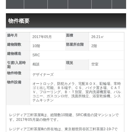
物件概要
築年月
面積
2017年05月
26.21㎡
建物階数
部屋所在階
10階
2階
建物構造
SRC
引渡/入居時
現況
相談
空室
期
物件特徴
デザイナーズ
物件設備
オートロック、防犯カメラ、宅配ＢＯＸ、駐輪場、常時
ゴミ出し可能、ＢＳ端子、ＣＳ、バイク置き場、ＣＡＴ
Ｖ、フローリング、Ｂ・Ｔ別室、室内洗濯機置場、バル
コニー、ガスコンロ付、洗面所独立、浴室乾燥機、シス
テムキッチン
レジディア三軒茶屋Ⅲは、総階数10階建、SRC構造の貸マンションで
す。2017年05月築の物件です。
レジディア三軒茶屋Ⅲの所在地は、東京都世田谷区三軒茶屋2-19-7で