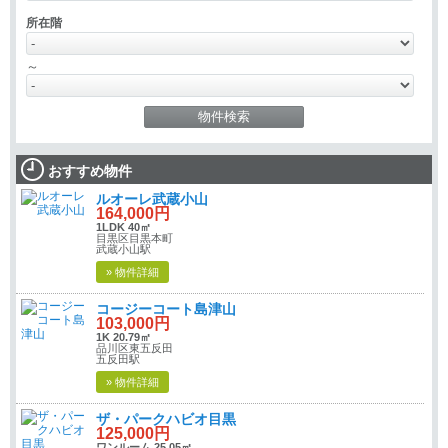
所在階
～
おすすめ物件
ルオーレ武蔵小山
164,000円
1LDK 40㎡
目黒区目黒本町
武蔵小山駅
» 物件詳細
コージーコート島津山
103,000円
1K 20.79㎡
品川区東五反田
五反田駅
» 物件詳細
ザ・パークハビオ目黒
125,000円
ワンルーム 25.05㎡