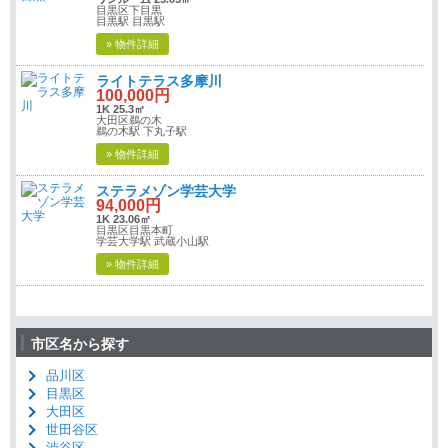
目黒区下目黒
目黒駅 目黒駅
» 物件詳細
ライトテラス多摩川
100,000円
1K 25.3㎡
大田区鵜の木
鵜の木駅 下丸子駅
» 物件詳細
ステラメゾン学芸大学
94,000円
1K 23.06㎡
目黒区目黒本町
学芸大学駅 武蔵小山駅
» 物件詳細
市区名から探す
品川区
目黒区
大田区
世田谷区
渋谷区