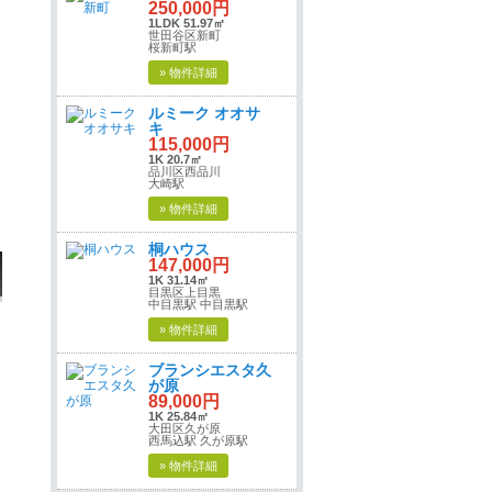
250,000円
1LDK 51.97㎡
世田谷区新町
桜新町駅
» 物件詳細
ルミーク オオサ
キ
115,000円
1K 20.7㎡
品川区西品川
大崎駅
» 物件詳細
桐ハウス
147,000円
1K 31.14㎡
目黒区上目黒
中目黒駅 中目黒駅
» 物件詳細
ブランシエスタ久
が原
89,000円
1K 25.84㎡
大田区久が原
西馬込駅 久が原駅
» 物件詳細