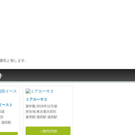
優先と致します。
件
ミアカーサ２
イースト
築年数:2016年12月築
月築
所在地:東京都大田区
田区
最寄駅:蒲田駅 蒲田駅
 蒲田駅
→物件詳細