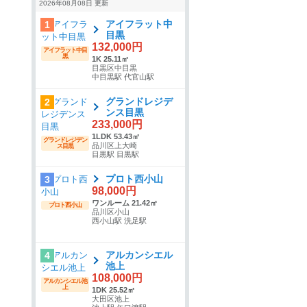
2026年08月08日 更新
アイフラット中
1
目黒
132,000円
アイフラット中目
黒
1K 25.11㎡
目黒区中目黒
中目黒駅 代官山駅
グランドレジデ
2
ンス目黒
233,000円
1LDK 53.43㎡
グランドレジデン
品川区上大崎
ス目黒
目黒駅 目黒駅
プロト西小山
3
98,000円
ワンルーム 21.42㎡
プロト西小山
品川区小山
西小山駅 洗足駅
アルカンシエル
4
池上
108,000円
アルカンシエル池
上
1DK 25.52㎡
大田区池上