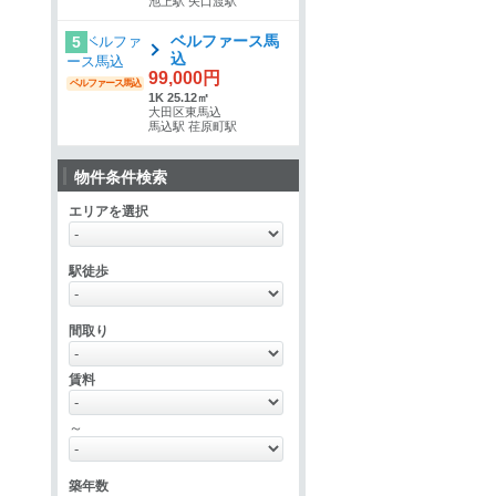
池上駅 矢口渡駅
ベルファース馬
5
込
99,000円
ベルファース馬込
1K 25.12㎡
大田区東馬込
馬込駅 荏原町駅
物件条件検索
エリアを選択
駅徒歩
間取り
賃料
～
築年数