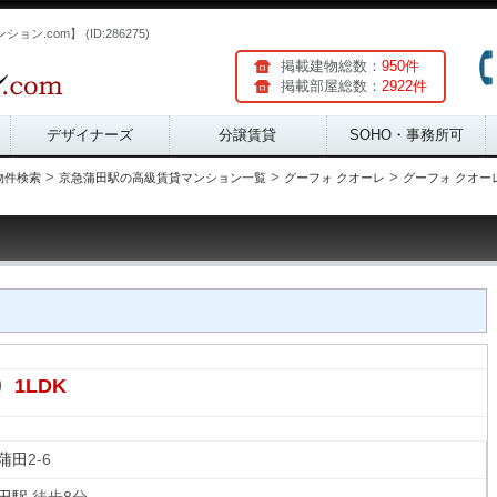
ン.com】 (ID:286275)
掲載建物総数：
950件
掲載部屋総数：
2922件
デザイナーズ
分譲賃貸
SOHO・事務所可
>
>
>
物件検索
京急蒲田駅の高級賃貸マンション一覧
グーフォ クオーレ
グーフォ クオーレ 
1LDK
り
蒲田
2-6