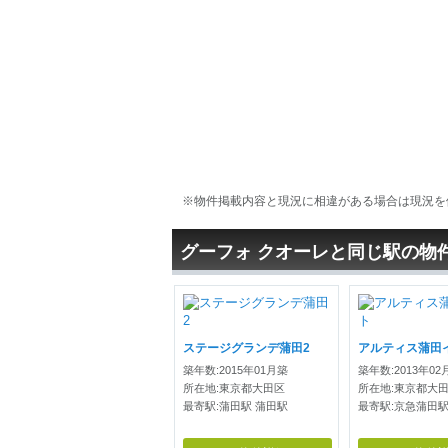
※物件掲載内容と現況に相違がある場合は現況を
グーフォ クオーレと同じ駅の物
ステージグランデ蒲田2
アルティス蒲田
築年数:2015年01月築
築年数:2013年02
所在地:東京都大田区
所在地:東京都大
最寄駅:蒲田駅 蒲田駅
最寄駅:京急蒲田駅