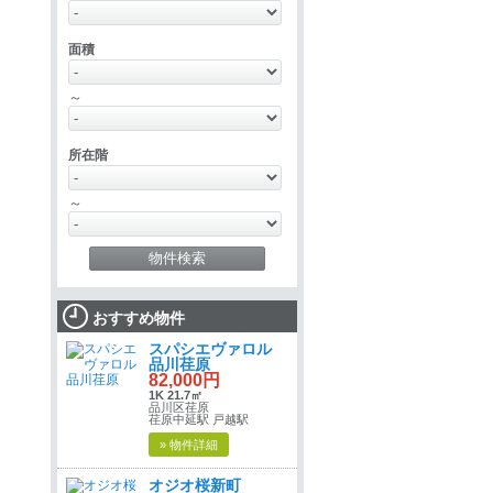
面積
～
所在階
～
おすすめ物件
スパシエヴァロル
品川荏原
82,000円
1K 21.7㎡
品川区荏原
荏原中延駅 戸越駅
» 物件詳細
オジオ桜新町