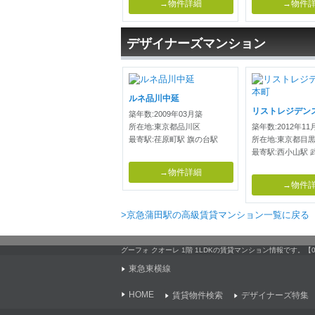
→物件詳細
→物件
デザイナーズマンション
ルネ品川中延
リストレジデン
築年数:2009年03月築
所在地:東京都品川区
築年数:2012年11
最寄駅:荏原町駅 旗の台駅
所在地:東京都目
最寄駅:西小山駅 
→物件詳細
→物件
>京急蒲田駅の高級賃貸マンション一覧に戻る
グーフォ クオーレ 1階 1LDKの賃貸マンション情報です
東急東横線
HOME
賃貸物件検索
デザイナーズ特集