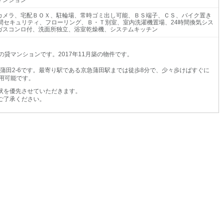
マンション
カメラ、宅配ＢＯＸ、駐輪場、常時ゴミ出し可能、ＢＳ端子、ＣＳ、バイク置き
時間セキュリティ、フローリング、Ｂ・Ｔ別室、室内洗濯機置場、24時間換気シス
ガスコンロ付、洗面所独立、浴室乾燥機、システムキッチン
の貸マンションです。2017年11月築の物件です。
蒲田2-6です。最寄り駅である京急蒲田駅までは徒歩8分で、少々歩けばすぐに
用可能です。
状を優先させていただきます。
ご了承ください。