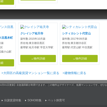
詳細
クレイシア祐天寺
シティカレント代官山
ス目黒本町
築年数:2015年10月築
築年数:2017年09月築
月築
所在地:東京都目黒区
所在地:東京都渋谷区
黒区
最寄駅:祐天寺駅 学芸大学駅
最寄駅:代官山駅 中目黒駅
武蔵小山駅
→物件詳細
→物件詳細
詳細
>大田区の高級賃貸マンション一覧に戻る
>建物情報に戻る
。【04月01日更新】京急蒲田駅が利用できます。この物件はデザイナーズ、低層マンションです。ぜひ
分譲賃貸特集
SOHO特集
ペット飼育可