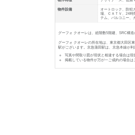
物件特徴
デザイナーズ、低層
物件設備
オートロック、防犯
場、ＣＡＴＶ、24
テム、バルコニー、
グーフォ クオーレは、総階数5階建、SRC構造
グーフォ クオーレの所在地は、東京都大田区東
駅がございます。京急蒲田駅は、京急本線が利
写真や間取り図が現状と相違する場合は現
掲載している物件が万が一ご成約の場合は