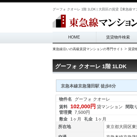
グーフォ クオーレ 1階 1LDK | 大田区の賃貸【東急線マンショ
Main menu
HOME
賃貸物件検索
>
東急線沿いの高級賃貸マンションの専門サイト
賃貸
グーフォ クオーレ 1階 1LDK
京急本線京急蒲田駅 徒歩8分
物件名
グーフォ クオーレ
102,000円
賃料
貸マンション
間取
管理費
7,500円
敷金
1ヶ月
礼金
1ヶ月
所在地
東京都
大田区
東