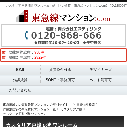
カスタリア戸越 5階 ワンルーム | 品川区の賃貸【東急線マンション.com】 (ID:1208567
掲載建物総数：
950件
掲載部屋総数：
2922件
Main menu
HOME
賃貸物件検索
デザイナーズ
分譲賃貸
SOHO・事務所可
ペット飼育可
お問い合わせ
>
>
東急線沿いの高級賃貸マンションの専門サイト
賃貸物件検索
>
>
戸越銀座駅の高級賃貸マンション一覧
カスタリア戸越
カスタリア戸越 5階 ワンルーム
カスタリア戸越 5階 ワンルーム