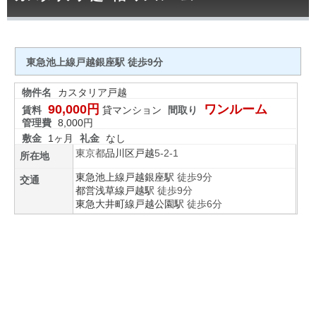
東急池上線戸越銀座駅 徒歩9分
物件名
カスタリア戸越
90,000円
ワンルーム
賃料
貸マンション
間取り
管理費
8,000円
敷金
1ヶ月
礼金
なし
東京都
品川区
戸越
5-2-1
所在地
東急池上線
戸越銀座駅
徒歩9分
交通
都営浅草線
戸越駅
徒歩9分
東急大井町線
戸越公園駅
徒歩6分