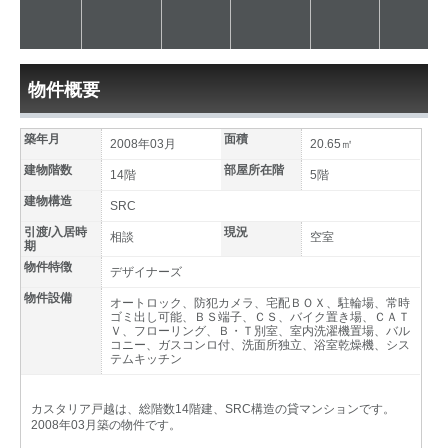
物件概要
築年月
面積
2008年03月
20.65㎡
建物階数
部屋所在階
14階
5階
建物構造
SRC
引渡/入居時
現況
相談
空室
期
物件特徴
デザイナーズ
物件設備
オートロック、防犯カメラ、宅配ＢＯＸ、駐輪場、常時
ゴミ出し可能、ＢＳ端子、ＣＳ、バイク置き場、ＣＡＴ
Ｖ、フローリング、Ｂ・Ｔ別室、室内洗濯機置場、バル
コニー、ガスコンロ付、洗面所独立、浴室乾燥機、シス
テムキッチン
カスタリア戸越は、総階数14階建、SRC構造の貸マンションです。
2008年03月築の物件です。