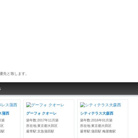
優先と致します。
件
ス蒲西
グーフォ クオーレ
シティテラス大森西
月築
築年数:2017年11月築
築年数:2016年01月築
田区
所在地:東京都大田区
所在地:東京都大田区
沼駅
最寄駅:京急蒲田駅
最寄駅:蒲田駅 梅屋敷駅