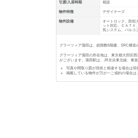
引渡/入居時期
相談
物件特徴
デザイナーズ
物件設備
オートロック、防犯
ット対応、ＣＡＴＶ
気システム、バルコ
グラーツィア蒲田は、総階数6階建、SRC構造の
グラーツィア蒲田の所在地は、東京都大田区西蒲
がございます。蒲田駅は、JR京浜東北線、東
写真や間取り図が現状と相違する場合は現
掲載している物件が万が一ご成約の場合は