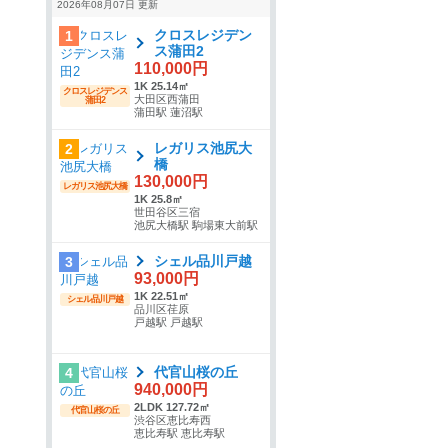
2026年08月07日 更新
クロスレジデン
1
ス蒲田2
110,000円
1K 25.14㎡
クロスレジデンス
大田区西蒲田
蒲田2
蒲田駅 蓮沼駅
レガリス池尻大
2
橋
130,000円
レガリス池尻大橋
1K 25.8㎡
世田谷区三宿
池尻大橋駅 駒場東大前駅
シェル品川戸越
3
93,000円
1K 22.51㎡
シェル品川戸越
品川区荏原
戸越駅 戸越駅
代官山桜の丘
4
940,000円
2LDK 127.72㎡
代官山桜の丘
渋谷区恵比寿西
恵比寿駅 恵比寿駅