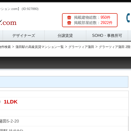
.com】 (ID:927880)
掲載建物総数：
950件
掲載部屋総数：
2922件
デザイナーズ
分譲賃貸
SOHO・事務所可
>
>
>
物件検索
蒲田駅の高級賃貸マンション一覧
グラーツィア蒲田
グラーツィア蒲田 2階 
1LDK
り
蒲田
5-2-20