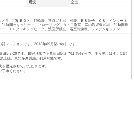
現況
空室
カメラ、宅配ＢＯＸ、駐輪場、常時ゴミ出し可能、ＢＳ端子、ＣＳ、インターネ
、24時間セキュリティ、フローリング、Ｂ・Ｔ別室、室内洗濯機置場、24時間換
ニー、ＩＨクッキングヒータ、洗面所独立、浴室乾燥機、システムキッチン
貸マンションです。2018年09月築の物件です。
田5-2-20です。最寄り駅である蒲田駅までは徒歩8分で、少々歩けばすぐに駅
急池上線、東急多摩川線が利用可能です。
状を優先させていただきます。
ご了承ください。