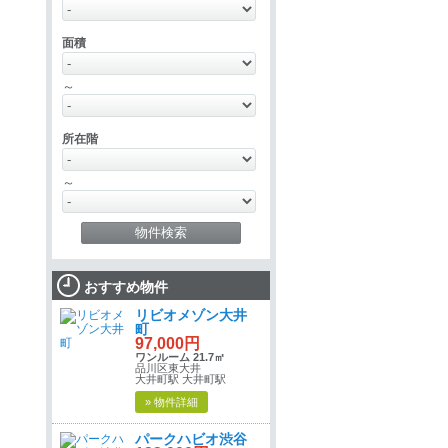
面積
～
所在階
～
おすすめ物件
リビオメゾン大井
町
97,000円
ワンルーム 21.7㎡
品川区東大井
大井町駅 大井町駅
» 物件詳細
パークハビオ渋谷