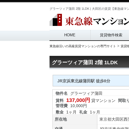
グラーツィア蒲田 2階 1LDK | 大田区の賃貸【東急線マンション
Main menu
HOME
賃貸物件検索
>
東急線沿いの高級賃貸マンションの専門サイト
賃貸
グラーツィア蒲田 2階 1LDK
JR京浜東北線蒲田駅 徒歩8分
物件名
グラーツィア蒲田
137,000円
賃料
貸マンション
間取
管理費
10,000円
敷金
1ヶ月
礼金
1ヶ月
所在地
東京都
大田区
西