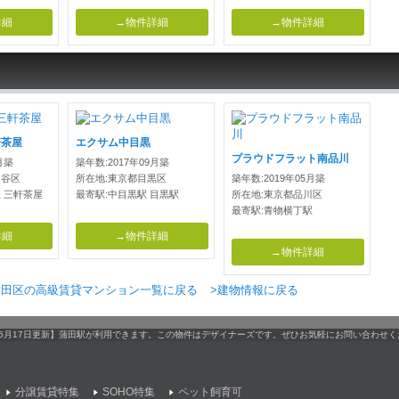
詳細
→物件詳細
→物件詳細
軒茶屋
エクサム中目黒
プラウドフラット南品川
月築
築年数:2017年09月築
田谷区
所在地:東京都目黒区
築年数:2019年05月築
 三軒茶屋
最寄駅:中目黒駅 目黒駅
所在地:東京都品川区
最寄駅:青物横丁駅
詳細
→物件詳細
→物件詳細
大田区の高級賃貸マンション一覧に戻る
>建物情報に戻る
【05月17日更新】蒲田駅が利用できます。この物件はデザイナーズです。ぜひお気軽にお問い合わせ
分譲賃貸特集
SOHO特集
ペット飼育可