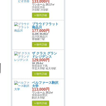
133,000円
ワンルーム 25.17㎡
渋谷区渋谷
渋谷駅 渋谷駅
» 物件詳細
プラウドフラット
南品川
177,000円
1LDK 44.45㎡
品川区南品川
青物横丁駅
» 物件詳細
ザ クラス グラン
ドレジデンス
129,000円
1K 29.4㎡
世田谷区下馬
学芸大学駅 祐天寺駅
» 物件詳細
ベルファース駒沢
大学
113,000円
ワンルーム 25.2㎡
世田谷区野沢
駒沢大学駅
» 物件詳細