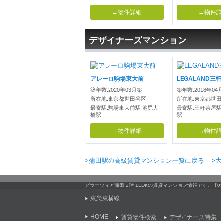
→物件詳細
→物件
デザイナーズマンション
アレーロ駒場東大前
LEGALAND三
築年数:2020年03月築
築年数:2018年04
所在地:東京都世田谷区
所在地:東京都世
最寄駅:駒場東大前駅 池尻大
最寄駅:三軒茶屋駅
橋駅
駅
→物件詳細
→物件
>蒲田駅の高級賃貸マンション一覧に戻る
>
グラーツィア蒲田 2階 1LDKの賃貸マンション情報です。
東急東横線
HOME
賃貸物件検索
デザイナーズ特集