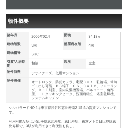
物件概要
築年月
面積
2006年02月
34.18㎡
建物階数
部屋所在階
5階
4階
建物構造
SRC
引渡/入居時
現況
相談
空室
期
物件特徴
デザイナーズ、低層マンション
物件設備
オートロック、防犯カメラ、宅配ＢＯＸ、駐輪場、常時
ゴミ出し可能、ＢＳ端子、ＣＳ、ＣＡＴＶ、フローリン
グ、Ｂ・Ｔ別室、室内洗濯機置場、バルコニー、角部
屋、ＩＨクッキングヒータ、洗面所独立、浴室乾燥機、
システムキッチン
シルバラードNO.4は東京都渋谷区恵比寿南2-15-5の賃貸マンションで
す。
利用可能な駅はJR山手線恵比寿駅、恵比寿駅、東京メトロ日比谷線恵
比寿駅で、3駅が利用できて利便性も良し。