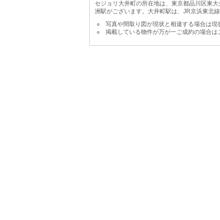
セジョリ大井町の所在地は、東京都品川区東大井
洲駅がございます。大井町駅は、JR京浜東北
写真や間取り図が現状と相違する場合は現
掲載している物件が万が一ご成約の場合は