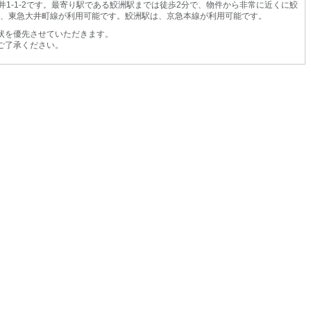
1-1-2です。最寄り駅である鮫洲駅までは徒歩2分で、物件から非常に近くに鮫
線、東急大井町線が利用可能です。鮫洲駅は、京急本線が利用可能です。
状を優先させていただきます。
ご了承ください。