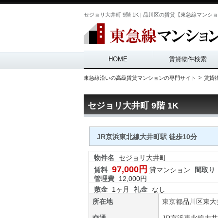
セジョリ大井町 9階 1K | 品川区の賃貸【東急線マンション.co
Main menu
HOME
賃貸物件検索
>
東急線沿いの高級賃貸マンションの専門サイト
賃貸
セジョリ大井町 9階 1K
JR京浜東北線大井町駅 徒歩10分
物件名
セジョリ大井町
97,000円
賃料
貸マンション
間取り
管理費
12,000円
敷金
1ヶ月
礼金
なし
所在地
東京都
品川区
東大