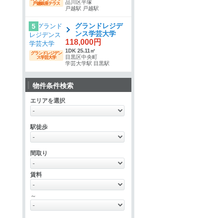
品川区平塚
戸越銀座テラス
戸越駅 戸越駅
グランドレジデ
5
ンス学芸大学
118,000円
1DK 25.11㎡
グランドレジデン
目黒区中央町
ス学芸大学
学芸大学駅 目黒駅
物件条件検索
エリアを選択
駅徒歩
間取り
賃料
～