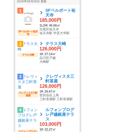
2026年08月06日 更新
SFベルポート祐
1
天寺
185,000円
1LDK 45.56㎡
目黒区祐天寺
SFベルポート祐天
祐天寺駅 学芸大学駅
寺
テラス大崎
2
126,000円
1K 27.14㎡
テラス大崎
品川区戸越
大崎駅
クレヴィスタ三
3
軒茶屋
126,000円
1K 25.67㎡
クレヴィスタ三軒
世田谷区上馬
茶屋
三軒茶屋駅 三軒茶屋駅
ルフォンプログ
4
レ戸越銀座テラ
ス
103,000円
1K 22.27㎡
ルフォンプログレ