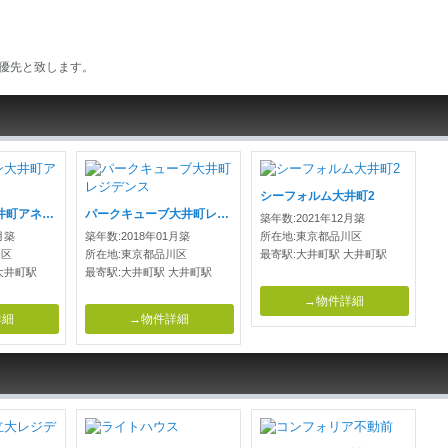
優先と致します。
シーフォルム大井町2
クールブラン大井町アネックス
パークキューブ大井町レジデンス
築年数:2021年12月築
月築
築年数:2018年01月築
所在地:東京都品川区
川区
所在地:東京都品川区
最寄駅:大井町駅 大井町駅
大井町駅
最寄駅:大井町駅 大井町駅
→物件詳細
詳細
→物件詳細