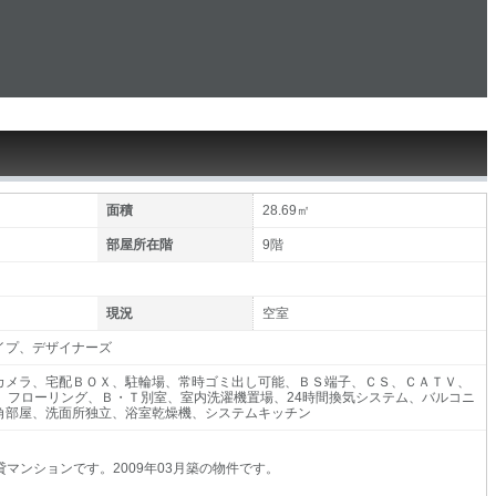
面積
28.69㎡
部屋所在階
9階
現況
空室
イプ、デザイナーズ
カメラ、宅配ＢＯＸ、駐輪場、常時ゴミ出し可能、ＢＳ端子、ＣＳ、ＣＡＴＶ、
ィ、フローリング、Ｂ・Ｔ別室、室内洗濯機置場、24時間換気システム、バルコニ
角部屋、洗面所独立、浴室乾燥機、システムキッチン
マンションです。2009年03月築の物件です。