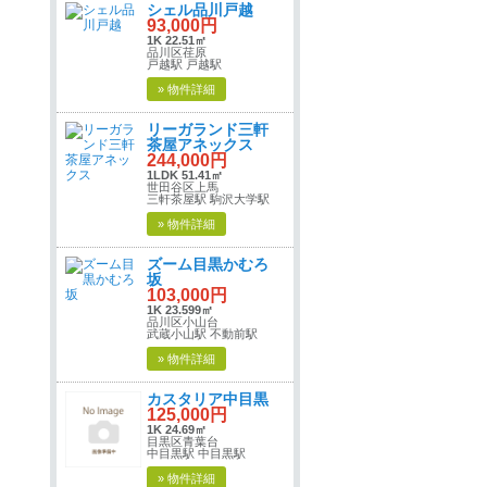
シェル品川戸越
93,000円
1K 22.51㎡
品川区荏原
戸越駅 戸越駅
» 物件詳細
リーガランド三軒
茶屋アネックス
244,000円
1LDK 51.41㎡
世田谷区上馬
三軒茶屋駅 駒沢大学駅
» 物件詳細
ズーム目黒かむろ
坂
103,000円
1K 23.599㎡
品川区小山台
武蔵小山駅 不動前駅
» 物件詳細
カスタリア中目黒
125,000円
1K 24.69㎡
目黒区青葉台
中目黒駅 中目黒駅
» 物件詳細