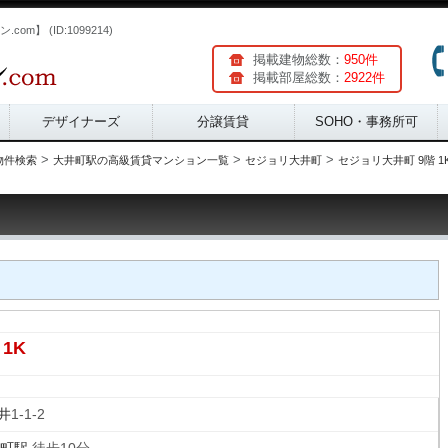
m】 (ID:1099214)
掲載建物総数：
950件
掲載部屋総数：
2922件
デザイナーズ
分譲賃貸
SOHO・事務所可
>
>
>
物件検索
大井町駅の高級賃貸マンション一覧
セジョリ大井町
セジョリ大井町 9階 1
1K
井
1-1-2