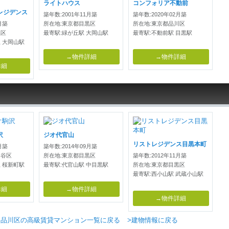
ライトハウス
コンフォリア不動前
レジデンス
築年数:2001年11月築
築年数:2020年02月築
月築
所在地:東京都目黒区
所在地:東京都品川区
黒区
最寄駅:緑が丘駅 大岡山駅
最寄駅:不動前駅 目黒駅
 大岡山駅
→物件詳細
→物件詳細
詳細
沢
ジオ代官山
リストレジデンス目黒本町
月築
築年数:2014年09月築
田谷区
所在地:東京都目黒区
築年数:2012年11月築
 桜新町駅
最寄駅:代官山駅 中目黒駅
所在地:東京都目黒区
最寄駅:西小山駅 武蔵小山駅
詳細
→物件詳細
→物件詳細
>品川区の高級賃貸マンション一覧に戻る
>建物情報に戻る