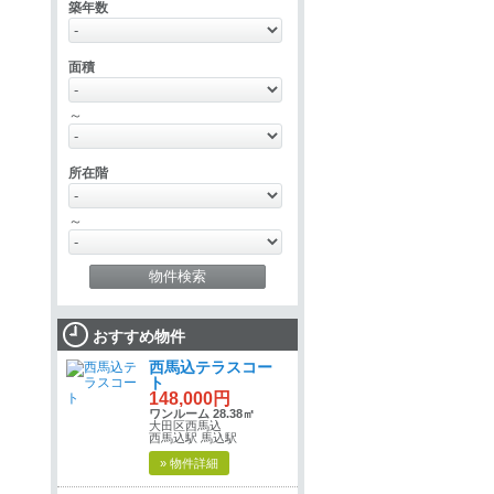
築年数
面積
～
所在階
～
おすすめ物件
西馬込テラスコー
ト
148,000円
ワンルーム 28.38㎡
大田区西馬込
西馬込駅 馬込駅
» 物件詳細