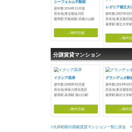
シーフォルム不動前
レガリア都立大
築年数:2014年11月築
所在地:東京都品川区
築年数:2007年03
最寄駅:不動前駅 武蔵小山駅
所在地:東京都目
最寄駅:都立大学駅
→物件詳細
→物件
分譲賃貸マンション
イクシア高津
グランデュオ駒
築年数:2006年02月築
築年数:2014年03
所在地:神奈川県目黒区
所在地:東京都世
最寄駅:高津駅 溝の口駅
最寄駅:駒沢大学駅
→物件詳細
→物件
>大井町駅の高級賃貸マンション一覧に戻る