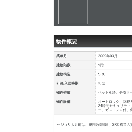
物件概要
築年月
2009年03月
建物階数
9階
建物構造
SRC
引渡/入居時期
相談
物件特徴
ペット相談、分譲タ
物件設備
オートロック、防犯
24時間セキュリテ
ー、ガスコンロ付、
セジョリ大井町は、総階数9階建、SRC構造の貸