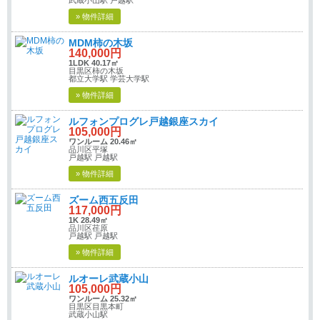
» 物件詳細
MDM柿の木坂
140,000円
1LDK 40.17㎡
目黒区柿の木坂
都立大学駅 学芸大学駅
» 物件詳細
ルフォンプログレ戸越銀座スカイ
105,000円
ワンルーム 20.46㎡
品川区平塚
戸越駅 戸越駅
» 物件詳細
ズーム西五反田
117,000円
1K 28.49㎡
品川区荏原
戸越駅 戸越駅
» 物件詳細
ルオーレ武蔵小山
105,000円
ワンルーム 25.32㎡
目黒区目黒本町
武蔵小山駅