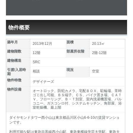
物件概要
築年月
面積
2013年12月
20.13㎡
建物階数
部屋所在階
12階
2階-12階
建物構造
SRC
引渡/入居時
現況
相談
空室
期
物件特徴
デザイナーズ
物件設備
オートロック、防犯カメラ、宅配ＢＯＸ、駐輪場、常時
ゴミ出し可能、ＢＳ端子、ＣＳ、バイク置き場、ＣＡＴ
Ｖ、フローリング、Ｂ・Ｔ別室、室内洗濯機置場、バル
コニー、ガスコンロ付、システムキッチン、角部屋、浴
室乾燥機、最上階
ダイヤモンドタワー西小山は東京都品川区小山6-6-10の賃貸マンショ
ンです。
利用可能な駅は東急目黒線西小山駅、東急東横線学芸大学駅、東急大