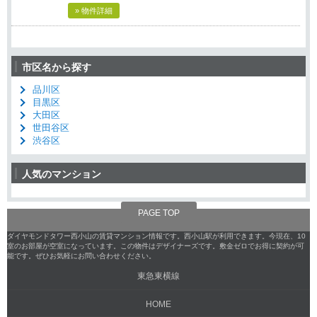
» 物件詳細
市区名から探す
品川区
目黒区
大田区
世田谷区
渋谷区
人気のマンション
PAGE TOP
ダイヤモンドタワー西小山の賃貸マンション情報です。西小山駅が利用できます。今現在、10
室のお部屋が空室になっています。この物件はデザイナーズです。敷金ゼロでお得に契約が可
能です。ぜひお気軽にお問い合わせください。
東急東横線
HOME