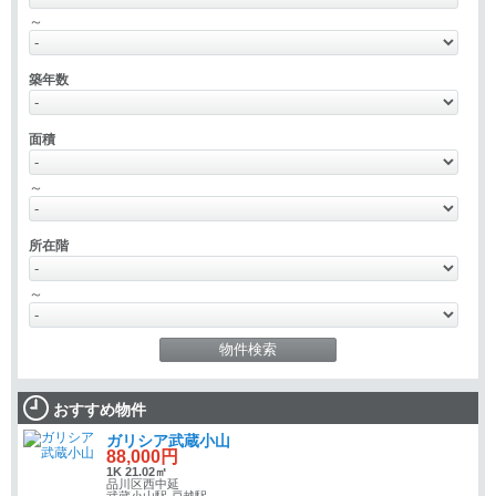
～
築年数
面積
～
所在階
～
おすすめ物件
ガリシア武蔵小山
88,000円
1K 21.02㎡
品川区西中延
武蔵小山駅 戸越駅