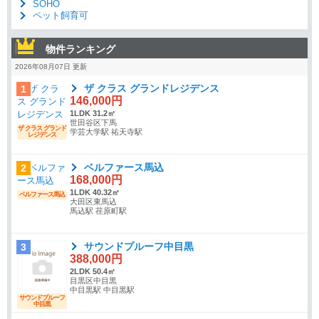
SOHO
ペット飼育可
物件ランキング
2026年08月07日 更新
ザ クラス グランドレジデンス
1
146,000円
1LDK 31.2㎡
世田谷区下馬
ザ クラス グランド
学芸大学駅 祐天寺駅
レジデンス
ベルファース馬込
2
168,000円
1LDK 40.32㎡
ベルファース馬込
大田区東馬込
馬込駅 荏原町駅
サウンドプルーフ中目黒
3
388,000円
2LDK 50.4㎡
目黒区中目黒
中目黒駅 中目黒駅
サウンドプルーフ
中目黒