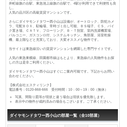
井町線旗の台駅、東急池上線旗の台駅で、4駅が利用できて利便性も良
し。
人気の品川区の高級賃貸マンションです。
さらにダイヤモンドタワー西小山は設備が、オートロック、防犯カメ
ラ、宅配ＢＯＸ、駐輪場、常時ゴミ出し可能、ＢＳ端子、ＣＳ、バイ
ク置き場、ＣＡＴＶ、フローリング、Ｂ・Ｔ別室、室内洗濯機置場、
バルコニー、ガスコンロ付、システムキッチン、角部屋、浴室乾燥
機、最上階などと充実しており、大変オススメな物件です。
当サイトは東急線沿いの賃貸マンションを網羅した専門サイトです。
人気の東急東横線、田園都市線はもとより、東急線の人気物件をお探
しの方は是非ご利用ください。
ダイヤモンドタワー西小山はすぐにご案内可能です。下記からお問い
合わせください。
【株式会社エスティリンク】
電話番号：0120-868-666 受付時間：10：00～19：00（無休）
写真、間取り図等が現状と違う場合は現状を優先致します。
表示中の物件が成約済みの場合もございます。ご了承ください。
ダイヤモンドタワー西小山の部屋一覧（全10部屋）