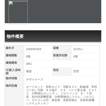
物件概要
築年月
面積
2006年09月
33.55㎡
建物階数
部屋所在階
6階
6階
建物構造
SRC
引渡/入居時
現況
相談
空室
期
物件特徴
デザイナーズ
物件設備
オートロック、防犯カメラ、宅配ＢＯＸ、駐輪場、常時
ゴミ出し可能、ＢＳ端子、ＣＳ、バイク置き場、ＣＡＴ
Ｖ、24時間セキュリティ、フローリング、Ｂ・Ｔ別
室、室内洗濯機置場、24時間換気システム、バルコニ
ー、ガスコンロ付、角部屋、洗面所独立、浴室乾燥機、
システムキッチン