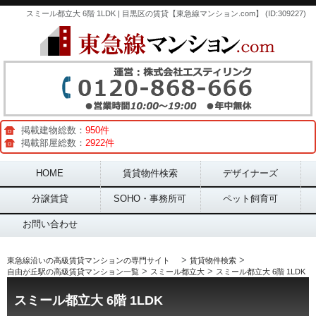
スミール都立大 6階 1LDK | 目黒区の賃貸【東急線マンション.com】 (ID:309227)
掲載建物総数：
950件
掲載部屋総数：
2922件
Main menu
HOME
賃貸物件検索
デザイナーズ
分譲賃貸
SOHO・事務所可
ペット飼育可
お問い合わせ
>
>
東急線沿いの高級賃貸マンションの専門サイト
賃貸物件検索
>
>
自由が丘駅の高級賃貸マンション一覧
スミール都立大
スミール都立大 6階 1LDK
スミール都立大 6階 1LDK