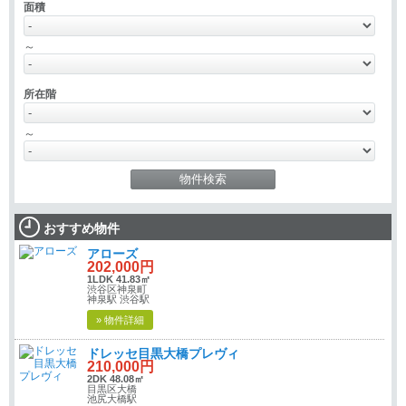
面積
～
所在階
～
おすすめ物件
アローズ
202,000円
1LDK 41.83㎡
渋谷区神泉町
神泉駅 渋谷駅
» 物件詳細
ドレッセ目黒大橋プレヴィ
210,000円
2DK 48.08㎡
目黒区大橋
池尻大橋駅