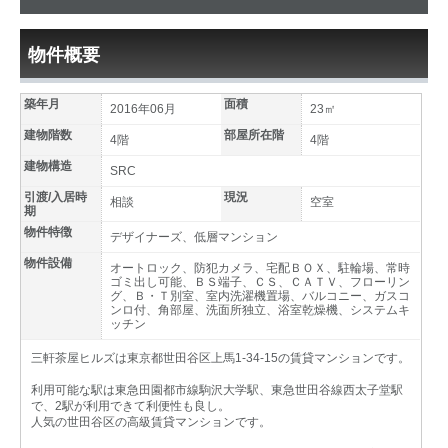
物件概要
築年月
面積
2016年06月
23㎡
建物階数
部屋所在階
4階
4階
建物構造
SRC
引渡/入居時
現況
相談
空室
期
物件特徴
デザイナーズ、低層マンション
物件設備
オートロック、防犯カメラ、宅配ＢＯＸ、駐輪場、常時
ゴミ出し可能、ＢＳ端子、ＣＳ、ＣＡＴＶ、フローリン
グ、Ｂ・Ｔ別室、室内洗濯機置場、バルコニー、ガスコ
ンロ付、角部屋、洗面所独立、浴室乾燥機、システムキ
ッチン
三軒茶屋ヒルズは東京都世田谷区上馬1-34-15の賃貸マンションです。
利用可能な駅は東急田園都市線駒沢大学駅、東急世田谷線西太子堂駅
で、2駅が利用できて利便性も良し。
人気の世田谷区の高級賃貸マンションです。