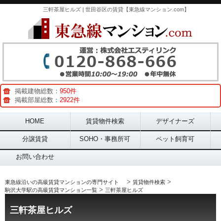
三軒茶屋ヒルズ | 世田谷区の賃貸【東急線マンション.com】
掲載建物総数：
950件
掲載部屋総数：
2922件
Main menu
HOME
賃貸物件検索
デザイナーズ
分譲賃貸
SOHO・事務所可
ペット飼育可
お問い合わせ
>
>
東急線沿いの高級賃貸マンションの専門サイト
賃貸物件検索
>
駒沢大学駅の高級賃貸マンション一覧
三軒茶屋ヒルズ
三軒茶屋ヒルズ