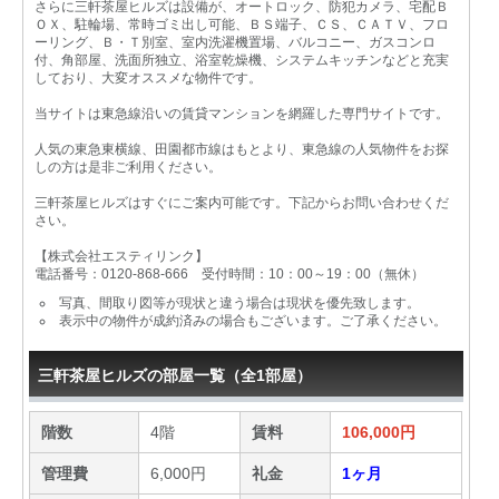
さらに三軒茶屋ヒルズは設備が、オートロック、防犯カメラ、宅配Ｂ
ＯＸ、駐輪場、常時ゴミ出し可能、ＢＳ端子、ＣＳ、ＣＡＴＶ、フロ
ーリング、Ｂ・Ｔ別室、室内洗濯機置場、バルコニー、ガスコンロ
付、角部屋、洗面所独立、浴室乾燥機、システムキッチンなどと充実
しており、大変オススメな物件です。
当サイトは東急線沿いの賃貸マンションを網羅した専門サイトです。
人気の東急東横線、田園都市線はもとより、東急線の人気物件をお探
しの方は是非ご利用ください。
三軒茶屋ヒルズはすぐにご案内可能です。下記からお問い合わせくだ
さい。
【株式会社エスティリンク】
電話番号：0120-868-666 受付時間：10：00～19：00（無休）
写真、間取り図等が現状と違う場合は現状を優先致します。
表示中の物件が成約済みの場合もございます。ご了承ください。
三軒茶屋ヒルズの部屋一覧（全1部屋）
階数
4階
賃料
106,000円
管理費
6,000円
礼金
1ヶ月