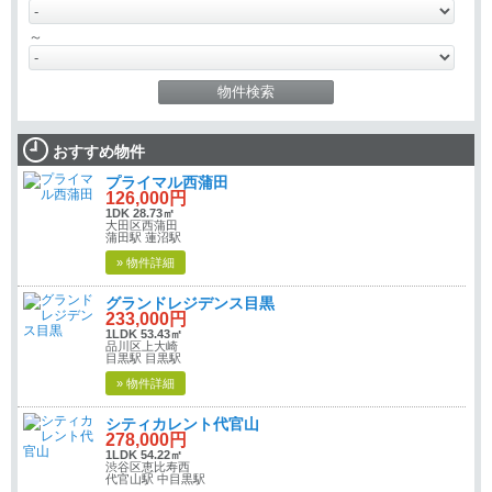
～
おすすめ物件
プライマル西蒲田
126,000円
1DK 28.73㎡
大田区西蒲田
蒲田駅 蓮沼駅
» 物件詳細
グランドレジデンス目黒
233,000円
1LDK 53.43㎡
品川区上大崎
目黒駅 目黒駅
» 物件詳細
シティカレント代官山
278,000円
1LDK 54.22㎡
渋谷区恵比寿西
代官山駅 中目黒駅