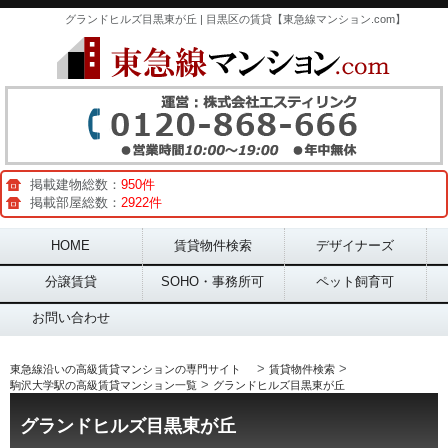
グランドヒルズ目黒東が丘 | 目黒区の賃貸【東急線マンション.com】
掲載建物総数：
950件
掲載部屋総数：
2922件
Main menu
HOME
賃貸物件検索
デザイナーズ
分譲賃貸
SOHO・事務所可
ペット飼育可
お問い合わせ
>
>
東急線沿いの高級賃貸マンションの専門サイト
賃貸物件検索
>
駒沢大学駅の高級賃貸マンション一覧
グランドヒルズ目黒東が丘
グランドヒルズ目黒東が丘