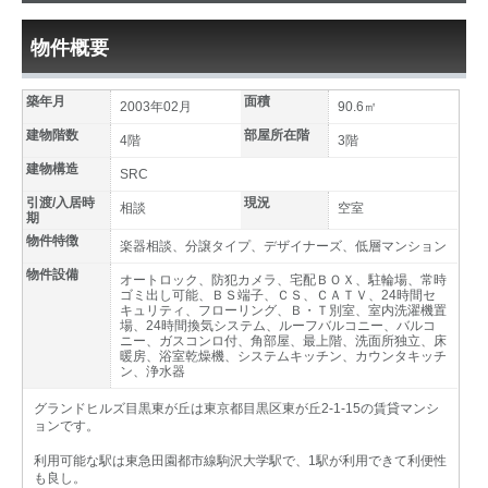
物件概要
築年月
面積
2003年02月
90.6㎡
建物階数
部屋所在階
4階
3階
建物構造
SRC
引渡/入居時
現況
相談
空室
期
物件特徴
楽器相談、分譲タイプ、デザイナーズ、低層マンション
物件設備
オートロック、防犯カメラ、宅配ＢＯＸ、駐輪場、常時
ゴミ出し可能、ＢＳ端子、ＣＳ、ＣＡＴＶ、24時間セ
キュリティ、フローリング、Ｂ・Ｔ別室、室内洗濯機置
場、24時間換気システム、ルーフバルコニー、バルコ
ニー、ガスコンロ付、角部屋、最上階、洗面所独立、床
暖房、浴室乾燥機、システムキッチン、カウンタキッチ
ン、浄水器
グランドヒルズ目黒東が丘は東京都目黒区東が丘2-1-15の賃貸マンシ
ョンです。
利用可能な駅は東急田園都市線駒沢大学駅で、1駅が利用できて利便性
も良し。