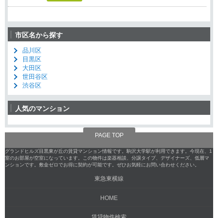
市区名から探す
品川区
目黒区
大田区
世田谷区
渋谷区
人気のマンション
PAGE TOP
グランドヒルズ目黒東が丘の賃貸マンション情報です。駒沢大学駅が利用できます。今現在、1
室のお部屋が空室になっています。この物件は楽器相談、分譲タイプ、デザイナーズ、低層マ
ンションです。敷金ゼロでお得に契約が可能です。ぜひお気軽にお問い合わせください。
東急東横線
HOME
賃貸物件検索