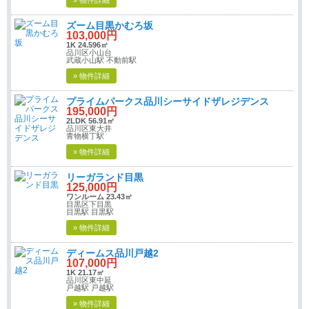
ズーム目黒かむろ坂
103,000円
1K 24.596㎡
品川区小山台
武蔵小山駅 不動前駅
» 物件詳細
プライムパークス品川シーサイドザレジデンス
195,000円
2LDK 56.91㎡
品川区東大井
青物横丁駅
» 物件詳細
リーガランド目黒
125,000円
ワンルーム 23.43㎡
目黒区下目黒
目黒駅 目黒駅
» 物件詳細
ディームス品川戸越2
107,000円
1K 21.17㎡
品川区東中延
戸越駅 戸越駅
» 物件詳細