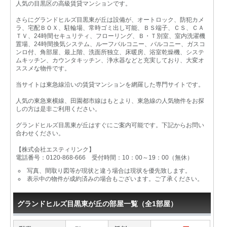
人気の目黒区の高級賃貸マンションです。
さらにグランドヒルズ目黒東が丘は設備が、オートロック、防犯カメ
ラ、宅配ＢＯＸ、駐輪場、常時ゴミ出し可能、ＢＳ端子、ＣＳ、ＣＡ
ＴＶ、24時間セキュリティ、フローリング、Ｂ・Ｔ別室、室内洗濯機
置場、24時間換気システム、ルーフバルコニー、バルコニー、ガスコ
ンロ付、角部屋、最上階、洗面所独立、床暖房、浴室乾燥機、システ
ムキッチン、カウンタキッチン、浄水器などと充実しており、大変オ
ススメな物件です。
当サイトは東急線沿いの賃貸マンションを網羅した専門サイトです。
人気の東急東横線、田園都市線はもとより、東急線の人気物件をお探
しの方は是非ご利用ください。
グランドヒルズ目黒東が丘はすぐにご案内可能です。下記からお問い
合わせください。
【株式会社エスティリンク】
電話番号：0120-868-666 受付時間：10：00～19：00（無休）
写真、間取り図等が現状と違う場合は現状を優先致します。
表示中の物件が成約済みの場合もございます。ご了承ください。
グランドヒルズ目黒東が丘の部屋一覧（全1部屋）