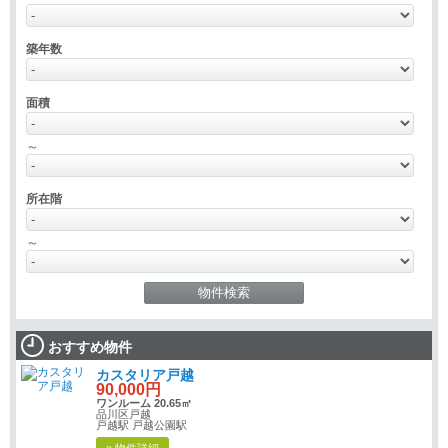
築年数
面積
～
所在階
～
おすすめ物件
カスタリア戸越
90,000円
ワンルーム 20.65㎡
品川区戸越
戸越駅 戸越公園駅
» 物件詳細