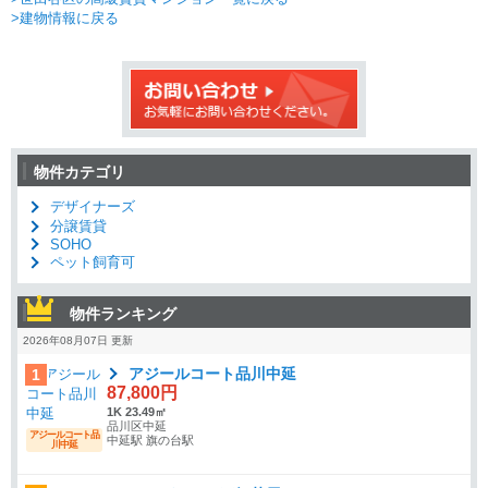
>建物情報に戻る
物件カテゴリ
デザイナーズ
分譲賃貸
SOHO
ペット飼育可
物件ランキング
2026年08月07日 更新
アジールコート品川中延
1
87,800円
1K 23.49㎡
品川区中延
アジールコート品
中延駅 旗の台駅
川中延