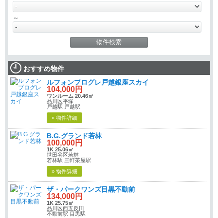
～
おすすめ物件
ルフォンプログレ戸越銀座スカイ
104,000円
ワンルーム 20.46㎡
品川区平塚
戸越駅 戸越駅
» 物件詳細
B.G.グランド若林
100,000円
1K 25.06㎡
世田谷区若林
若林駅 三軒茶屋駅
» 物件詳細
ザ・パークワンズ目黒不動前
134,000円
1K 25.75㎡
品川区西五反田
不動前駅 目黒駅