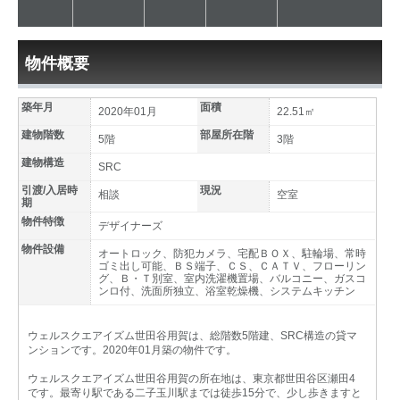
物件概要
築年月
面積
2020年01月
22.51㎡
建物階数
部屋所在階
5階
3階
建物構造
SRC
引渡/入居時
現況
相談
空室
期
物件特徴
デザイナーズ
物件設備
オートロック、防犯カメラ、宅配ＢＯＸ、駐輪場、常時
ゴミ出し可能、ＢＳ端子、ＣＳ、ＣＡＴＶ、フローリン
グ、Ｂ・Ｔ別室、室内洗濯機置場、バルコニー、ガスコ
ンロ付、洗面所独立、浴室乾燥機、システムキッチン
ウェルスクエアイズム世田谷用賀は、総階数5階建、SRC構造の貸マ
ンションです。2020年01月築の物件です。
ウェルスクエアイズム世田谷用賀の所在地は、東京都世田谷区瀬田4
です。最寄り駅である二子玉川駅までは徒歩15分で、少し歩きますと