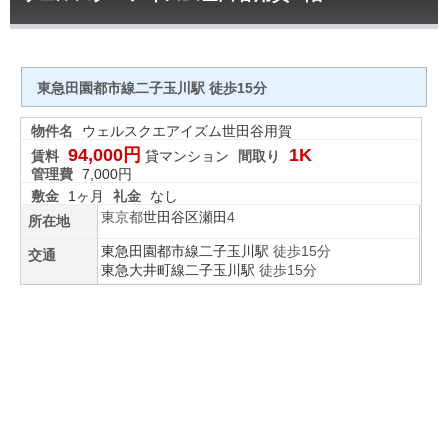
東急田園都市線二子玉川駅 徒歩15分
物件名
ウェルスクエアイズム世田谷用賀
94,000円
1K
賃料
貸マンション
間取り
管理費
7,000円
敷金
1ヶ月
礼金
なし
東京都
世田谷区
瀬田
4
所在地
東急田園都市線
二子玉川駅
徒歩15分
交通
東急大井町線
二子玉川駅
徒歩15分