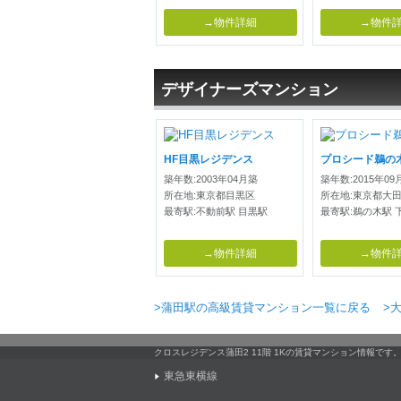
→物件詳細
→物件
デザイナーズマンション
HF目黒レジデンス
プロシード鵜の
築年数:2003年04月築
築年数:2015年09
所在地:東京都目黒区
所在地:東京都大
最寄駅:不動前駅 目黒駅
最寄駅:鵜の木駅 
→物件詳細
→物件
>蒲田駅の高級賃貸マンション一覧に戻る
>
クロスレジデンス蒲田2 11階 1Kの賃貸マンション情報で
東急東横線