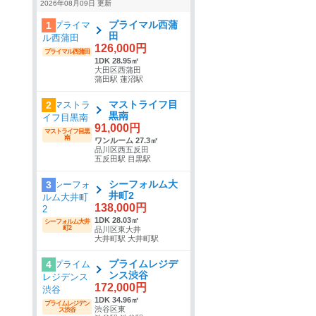
2026年08月09日 更新
プライマル西蒲
1
田
126,000円
プライマル西蒲田
1DK 28.95㎡
大田区西蒲田
蒲田駅 蓮沼駅
マストライフ目
2
黒南
91,000円
マストライフ目黒
南
ワンルーム 27.3㎡
品川区西五反田
五反田駅 目黒駅
シーフォルム大
3
井町2
138,000円
1DK 28.03㎡
シーフォルム大井
町2
品川区東大井
大井町駅 大井町駅
プライムレジデ
4
ンス渋谷
172,000円
1DK 34.96㎡
プライムレジデン
渋谷区東
ス渋谷