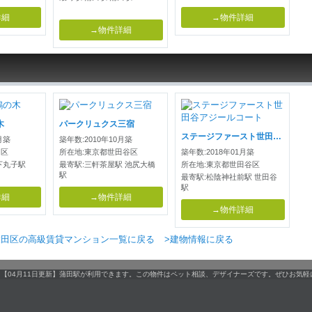
詳細
→物件詳細
→物件詳細
木
パークリュクス三宿
ステージファースト世田谷アジールコート
月築
築年数:2010年10月築
田区
所在地:東京都世田谷区
築年数:2018年01月築
下丸子駅
最寄駅:三軒茶屋駅 池尻大橋
所在地:東京都世田谷区
駅
最寄駅:松陰神社前駅 世田谷
駅
詳細
→物件詳細
→物件詳細
大田区の高級賃貸マンション一覧に戻る
>建物情報に戻る
す。【04月11日更新】蒲田駅が利用できます。この物件はペット相談、デザイナーズです。ぜひお気