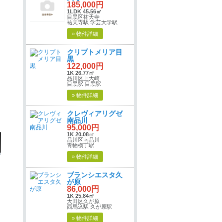
185,000円
1LDK 45.56㎡
目黒区祐天寺
祐天寺駅 学芸大学駅
» 物件詳細
クリプトメリア目
黒
122,000円
1K 26.77㎡
品川区上大崎
目黒駅 目黒駅
» 物件詳細
クレヴィアリグゼ
南品川
95,000円
1K 20.08㎡
品川区南品川
青物横丁駅
» 物件詳細
ブランシエスタ久
が原
86,000円
1K 25.84㎡
大田区久が原
西馬込駅 久が原駅
» 物件詳細