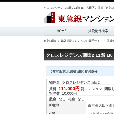
クロスレジデンス蒲田2 11階 1K | 大田区の賃貸【東急線マンシ
Main menu
HOME
賃貸物件検索
>
東急線沿いの高級賃貸マンションの専門サイト
賃貸
クロスレジデンス蒲田2 11階 1K
JR京浜東北線蒲田駅 徒歩5分
物件名
クロスレジデンス蒲田2
111,000円
賃料
貸マンション
間取
管理費
10,000円
敷金
なし
礼金
なし
所在地
東京都
大田区
西