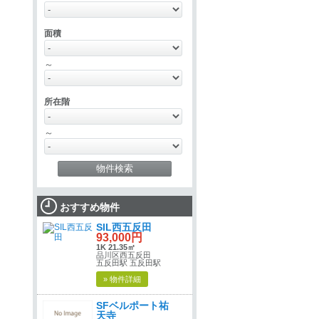
面積
～
所在階
～
おすすめ物件
SIL西五反田
93,000円
1K 21.35㎡
品川区西五反田
五反田駅 五反田駅
» 物件詳細
SFベルポート祐
天寺