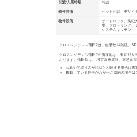
引渡/入居時期
相談
物件特徴
ペット相談、デザイ
物件設備
オートロック、防犯
場、フローリング、
システムキッチン
クロスレジデンス蒲田2は、総階数14階建、SR
クロスレジデンス蒲田2の所在地は、東京都大田
おります。蒲田駅は、JR京浜東北線、東急多
写真や間取り図が現状と相違する場合は現
掲載している物件が万が一ご成約の場合は