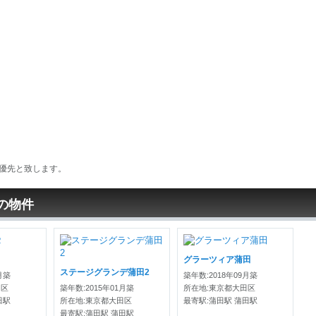
優先と致します。
の物件
グラーツィア蒲田
ステージグランデ蒲田2
月築
築年数:2018年09月築
田区
築年数:2015年01月築
所在地:東京都大田区
田駅
所在地:東京都大田区
最寄駅:蒲田駅 蒲田駅
最寄駅:蒲田駅 蒲田駅