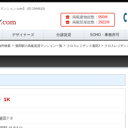
ョン.com】 (ID:1944610)
掲載建物総数：
950件
掲載部屋総数：
2922件
デザイナーズ
分譲賃貸
SOHO・事務所可
>
>
>
物件検索
蒲田駅の高級賃貸マンション一覧
クロスレジデンス蒲田2
クロスレジデンス蒲
1K
り
蒲田
7-9