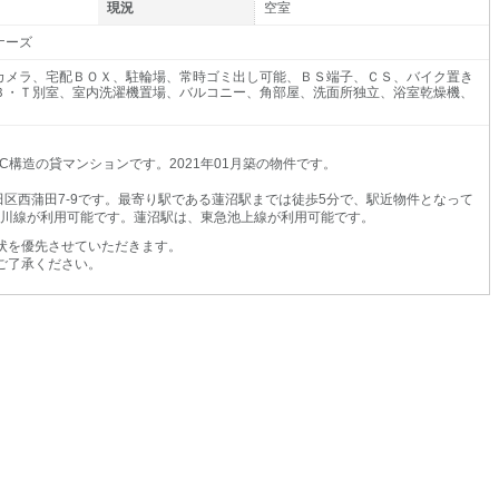
現況
空室
ナーズ
カメラ、宅配ＢＯＸ、駐輪場、常時ゴミ出し可能、ＢＳ端子、ＣＳ、バイク置き
Ｂ・Ｔ別室、室内洗濯機置場、バルコニー、角部屋、洗面所独立、浴室乾燥機、
C構造の貸マンションです。2021年01月築の物件です。
区西蒲田7-9です。最寄り駅である蓮沼駅までは徒歩5分で、駅近物件となって
摩川線が利用可能です。蓮沼駅は、東急池上線が利用可能です。
状を優先させていただきます。
ご了承ください。