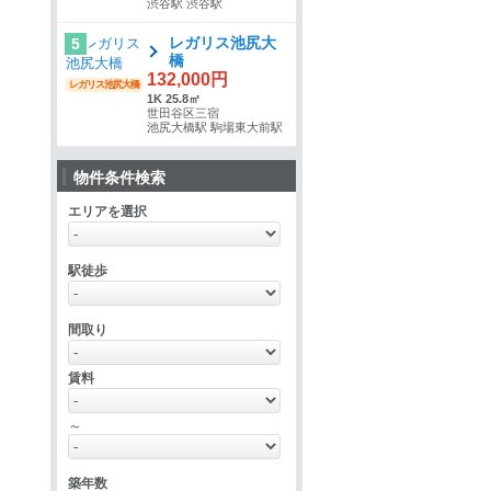
渋谷駅 渋谷駅
レガリス池尻大
5
橋
132,000円
レガリス池尻大橋
1K 25.8㎡
世田谷区三宿
池尻大橋駅 駒場東大前駅
物件条件検索
エリアを選択
駅徒歩
間取り
賃料
～
築年数