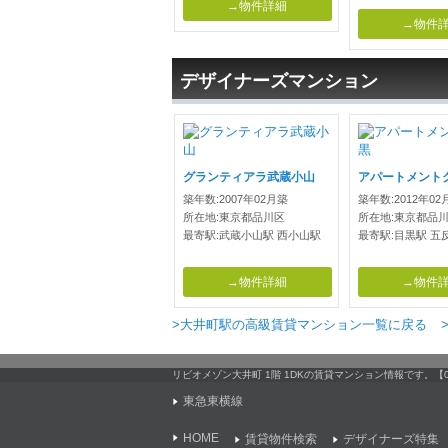
→物件詳細
→物件
デザイナーズマンション
グランティアラ武蔵小山
アパートメント
築年数:2007年02月築
築年数:2012年02
所在地:東京都品川区
所在地:東京都品
最寄駅:武蔵小山駅 西小山駅
最寄駅:目黒駅 五
→物件詳細
→物件
>大井町駅の高級賃貸マンション一覧に戻る
リビオメゾン大井町 1階 1DKの賃貸マンション情報です。
東急東横線
HOME
賃貸物件検索
デザイナーズ特集