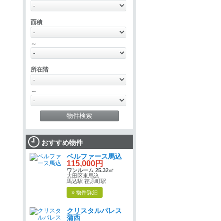
面積
～
所在階
～
おすすめ物件
ベルファース馬込
115,000円
ワンルーム 25.32㎡
大田区東馬込
馬込駅 荏原町駅
» 物件詳細
クリスタルパレス
蒲西