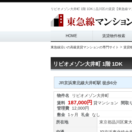
リビオメゾン大井町 1階 1DK | 品川区の賃貸【東急線マンション
Main menu
HOME
賃貸物件検索
>
東急線沿いの高級賃貸マンションの専門サイト
賃貸
リビオメゾン大井町 1階 1DK
JR京浜東北線大井町駅 徒歩6分
物件名
リビオメゾン大井町
187,000円
賃料
貸マンション
間取
管理費
12,000円
敷金
1ヶ月
礼金
なし
所在地
東京都
品川区
東