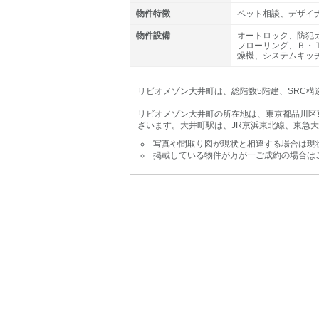
物件特徴
ペット相談、デザイ
物件設備
オートロック、防犯
フローリング、Ｂ・
燥機、システムキッ
リビオメゾン大井町は、総階数5階建、SRC構造
リビオメゾン大井町の所在地は、東京都品川区
ざいます。大井町駅は、JR京浜東北線、東急
写真や間取り図が現状と相違する場合は現
掲載している物件が万が一ご成約の場合は