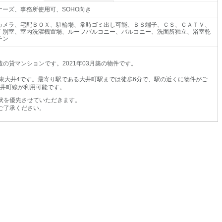
ナーズ、事務所使用可、SOHO向き
カメラ、宅配ＢＯＸ、駐輪場、常時ゴミ出し可能、ＢＳ端子、ＣＳ、ＣＡＴＶ、
Ｔ別室、室内洗濯機置場、ルーフバルコニー、バルコニー、洗面所独立、浴室乾
チン
の貸マンションです。2021年03月築の物件です。
東大井4です。最寄り駅である大井町駅までは徒歩6分で、駅の近くに物件がご
大井町線が利用可能です。
状を優先させていただきます。
ご了承ください。