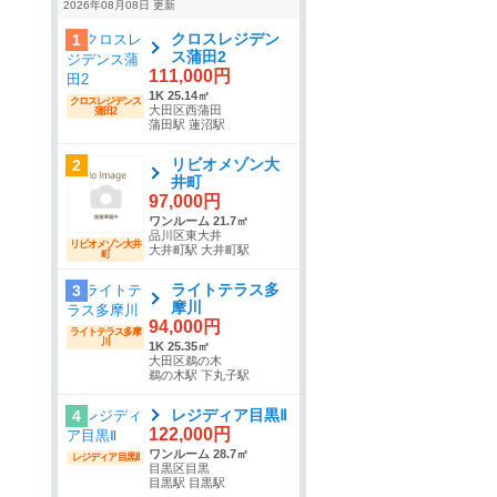
2026年08月08日 更新
クロスレジデン
1
ス蒲田2
111,000円
1K 25.14㎡
クロスレジデンス
大田区西蒲田
蒲田2
蒲田駅 蓮沼駅
リビオメゾン大
2
井町
97,000円
ワンルーム 21.7㎡
品川区東大井
リビオメゾン大井
大井町駅 大井町駅
町
ライトテラス多
3
摩川
94,000円
ライトテラス多摩
川
1K 25.35㎡
大田区鵜の木
鵜の木駅 下丸子駅
レジディア目黒Ⅱ
4
122,000円
ワンルーム 28.7㎡
レジディア目黒Ⅱ
目黒区目黒
目黒駅 目黒駅