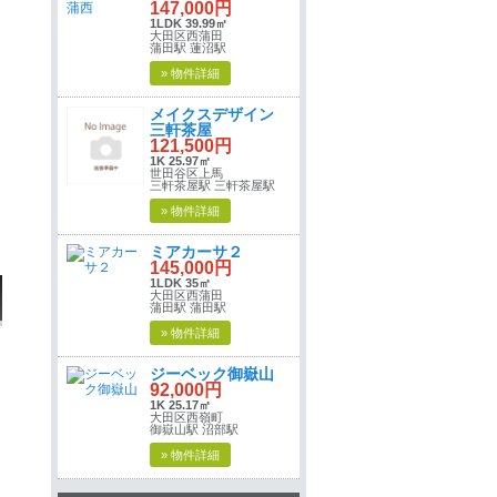
147,000円
1LDK 39.99㎡
大田区西蒲田
蒲田駅 蓮沼駅
» 物件詳細
メイクスデザイン
三軒茶屋
121,500円
1K 25.97㎡
世田谷区上馬
三軒茶屋駅 三軒茶屋駅
» 物件詳細
ミアカーサ２
145,000円
1LDK 35㎡
大田区西蒲田
蒲田駅 蒲田駅
» 物件詳細
ジーベック御嶽山
92,000円
1K 25.17㎡
大田区西嶺町
御嶽山駅 沼部駅
» 物件詳細