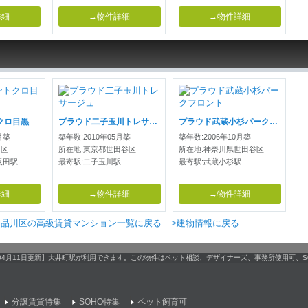
詳細
→物件詳細
→物件詳細
クロ目黒
プラウド二子玉川トレサージュ
プラウド武蔵小杉パークフロント
月築
築年数:2010年05月築
築年数:2006年10月築
川区
所在地:東京都世田谷区
所在地:神奈川県世田谷区
反田駅
最寄駅:二子玉川駅
最寄駅:武蔵小杉駅
詳細
→物件詳細
→物件詳細
>品川区の高級賃貸マンション一覧に戻る
>建物情報に戻る
【04月11日更新】大井町駅が利用できます。この物件はペット相談、デザイナーズ、事務所使用可、
分譲賃貸特集
SOHO特集
ペット飼育可