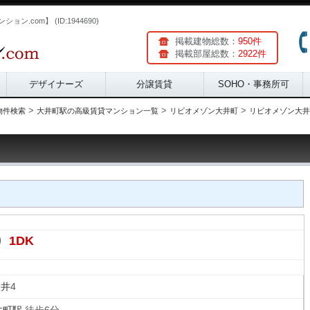
.com】 (ID:1944690)
掲載建物総数：
950件
掲載部屋総数：
2922件
デザイナーズ
分譲賃貸
SOHO・事務所可
>
>
>
物件検索
大井町駅の高級賃貸マンション一覧
リビオメゾン大井町
リビオメゾン大井町
1DK
り
大井
4