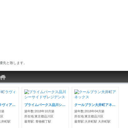
優先と致します。
物件
ブリリア大井町ラヴィアンタワー
プライムパークス品川シーサイドザレジデンス
クールブラン大井町アネックス
月築
築年数:2018年10月築
築年数:2018年04月築
川区
所在地:東京都品川区
所在地:東京都品川区
大井町駅
最寄駅: 青物横丁駅
最寄駅:大井町駅 大井町駅