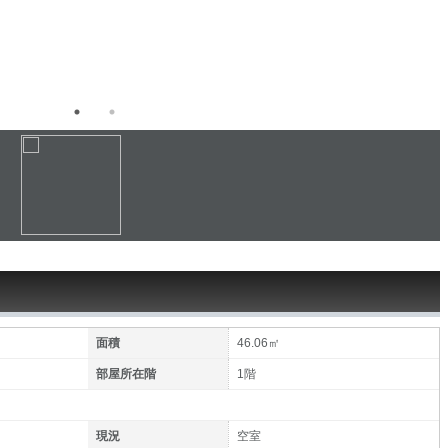
面積
46.06㎡
部屋所在階
1階
現況
空室