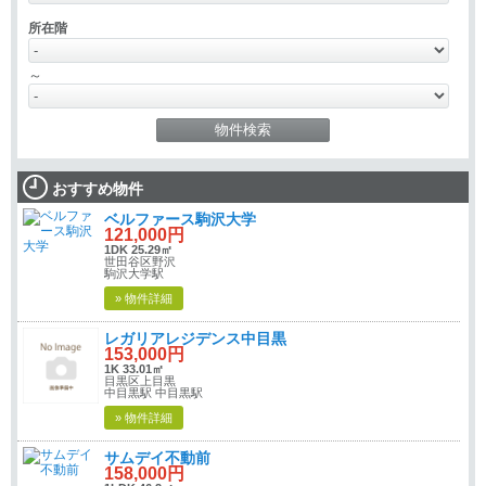
所在階
～
おすすめ物件
ベルファース駒沢大学
121,000円
1DK 25.29㎡
世田谷区野沢
駒沢大学駅
» 物件詳細
レガリアレジデンス中目黒
153,000円
1K 33.01㎡
目黒区上目黒
中目黒駅 中目黒駅
» 物件詳細
サムデイ不動前
158,000円