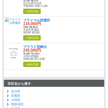
1LDK 46.2㎡
品川区西五反田
不動前駅 武蔵小山駅
» 物件詳細
プライマル西蒲田
118,000円
1DK 28.95㎡
大田区西蒲田
蒲田駅 蓮沼駅
» 物件詳細
プラウド宮崎台
245,000円
3LDK 76.18㎡
大田区西嶺町
宮崎台駅 梶が谷駅
» 物件詳細
市区名から探す
品川区
目黒区
大田区
世田谷区