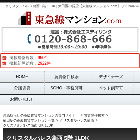
クリスタルパレス蒲西 5階 1LDK | 大田区の賃貸【東急線マンション.com】 (ID:1944878
掲載建物総数：
950件
掲載部屋総数：
2922件
Main menu
HOME
賃貸物件検索
デザイナーズ
分譲賃貸
SOHO・事務所可
ペット飼育可
お問い合わせ
>
>
東急線沿いの高級賃貸マンションの専門サイト
賃貸物件検索
>
>
蒲田駅の高級賃貸マンション一覧
クリスタルパレス蒲西
クリスタルパレス蒲西 5階 1LDK
クリスタルパレス蒲西 5階 1LDK