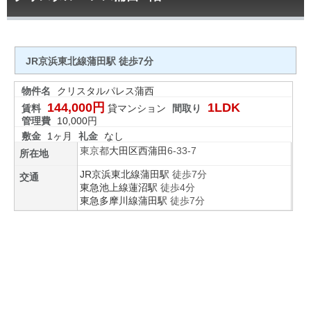
JR京浜東北線蒲田駅 徒歩7分
物件名
クリスタルパレス蒲西
144,000円
1LDK
賃料
貸マンション
間取り
管理費
10,000円
敷金
1ヶ月
礼金
なし
東京都
大田区
西蒲田
6-33-7
所在地
JR京浜東北線
蒲田駅
徒歩7分
交通
東急池上線
蓮沼駅
徒歩4分
東急多摩川線
蒲田駅
徒歩7分