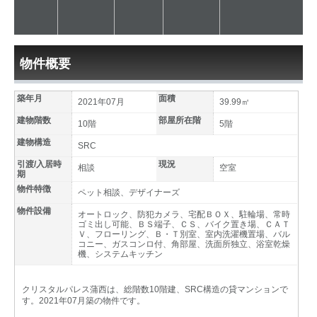
物件概要
築年月
面積
2021年07月
39.99㎡
建物階数
部屋所在階
10階
5階
建物構造
SRC
引渡/入居時
現況
相談
空室
期
物件特徴
ペット相談、デザイナーズ
物件設備
オートロック、防犯カメラ、宅配ＢＯＸ、駐輪場、常時
ゴミ出し可能、ＢＳ端子、ＣＳ、バイク置き場、ＣＡＴ
Ｖ、フローリング、Ｂ・Ｔ別室、室内洗濯機置場、バル
コニー、ガスコンロ付、角部屋、洗面所独立、浴室乾燥
機、システムキッチン
クリスタルパレス蒲西は、総階数10階建、SRC構造の貸マンションで
す。2021年07月築の物件です。