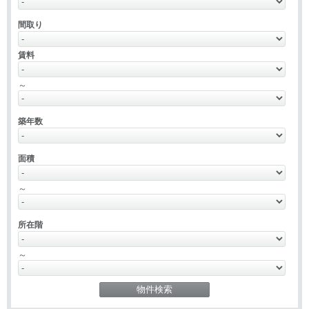
間取り
賃料
～
築年数
面積
～
所在階
～