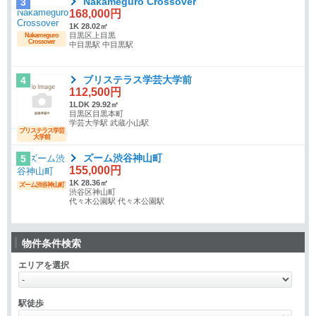
Nakameguro Crossover
3
168,000円
1K 28.02㎡
目黒区上目黒
Nakameguro
Crossover
中目黒駅 中目黒駅
ブリステラス学芸大学前
4
112,500円
1LDK 29.92㎡
目黒区目黒本町
学芸大学駅 武蔵小山駅
ブリステラス学芸
大学前
ズーム渋谷神山町
5
155,000円
1K 28.36㎡
ズーム渋谷神山町
渋谷区神山町
代々木公園駅 代々木公園駅
物件条件検索
エリアを選択
駅徒歩