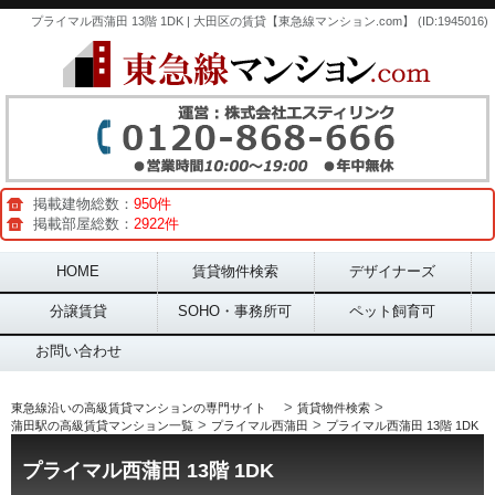
プライマル西蒲田 13階 1DK | 大田区の賃貸【東急線マンション.com】 (ID:1945016)
掲載建物総数：
950件
掲載部屋総数：
2922件
Main menu
HOME
賃貸物件検索
デザイナーズ
分譲賃貸
SOHO・事務所可
ペット飼育可
お問い合わせ
>
>
東急線沿いの高級賃貸マンションの専門サイト
賃貸物件検索
>
>
蒲田駅の高級賃貸マンション一覧
プライマル西蒲田
プライマル西蒲田 13階 1DK
プライマル西蒲田 13階 1DK