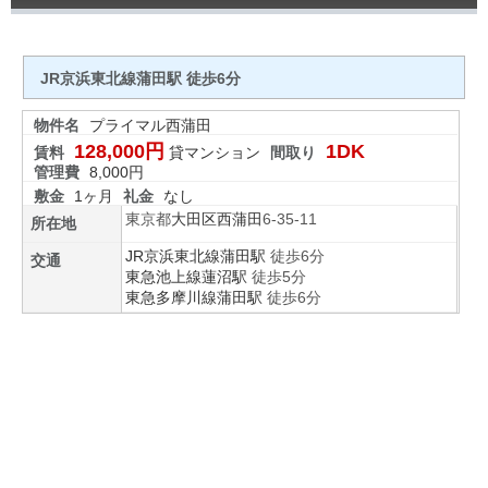
JR京浜東北線蒲田駅 徒歩6分
物件名
プライマル西蒲田
128,000円
1DK
賃料
貸マンション
間取り
管理費
8,000円
敷金
1ヶ月
礼金
なし
東京都
大田区
西蒲田
6-35-11
所在地
JR京浜東北線
蒲田駅
徒歩6分
交通
東急池上線
蓮沼駅
徒歩5分
東急多摩川線
蒲田駅
徒歩6分