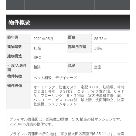
物件概要
築年月
面積
2021年05月
28.73㎡
建物階数
部屋所在階
13階
13階
建物構造
SRC
引渡/入居時
現況
相談
空室
期
物件特徴
ペット相談、デザイナーズ
物件設備
オートロック、防犯カメラ、宅配ＢＯＸ、駐輪場、常時
ゴミ出し可能、ＢＳ端子、ＣＳ、バイク置き場、ＣＡＴ
Ｖ、フローリング、Ｂ・Ｔ別室、室内洗濯機置場、庭、
バルコニー、ガスコンロ付、最上階、洗面所独立、浴室
乾燥機、システムキッチン
プライマル西蒲田は、総階数13階建、SRC構造の貸マンションです。
2021年05月築の物件です。
プライマル西蒲田の所在地は、東京都大田区西蒲田6-35-11です。最寄