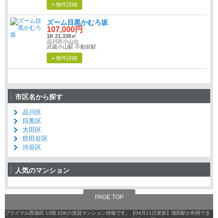
» 物件詳細
ズーム目黒かむろ坂
107,000円
1K 21.338㎡
品川区小山台
武蔵小山駅 不動前駅
» 物件詳細
市区名から探す
品川区
目黒区
大田区
世田谷区
渋谷区
人気のマンション
PAGE TOP
プライマル西蒲田 13階 1DKの賃貸マンション情報です。【04月11日更新】蒲田駅が利用でき