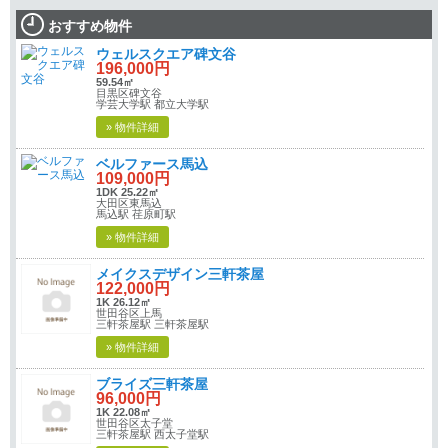
おすすめ物件
ウェルスクエア碑文谷
196,000円
59.54㎡
目黒区碑文谷
学芸大学駅 都立大学駅
» 物件詳細
ベルファース馬込
109,000円
1DK 25.22㎡
大田区東馬込
馬込駅 荏原町駅
» 物件詳細
メイクスデザイン三軒茶屋
122,000円
1K 26.12㎡
世田谷区上馬
三軒茶屋駅 三軒茶屋駅
» 物件詳細
ブライズ三軒茶屋
96,000円
1K 22.08㎡
世田谷区太子堂
三軒茶屋駅 西太子堂駅