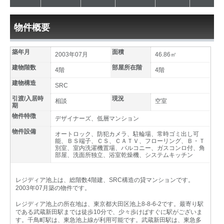
物件概要
築年月
面積
2003年07月
46.86㎡
建物階数
部屋所在階
4階
4階
建物構造
SRC
引渡/入居時
現況
相談
空室
期
物件特徴
デザイナーズ、低層マンション
物件設備
オートロック、防犯カメラ、駐輪場、常時ゴミ出し可
能、ＢＳ端子、ＣＳ、ＣＡＴＶ、フローリング、Ｂ・Ｔ
別室、室内洗濯機置場、バルコニー、ガスコンロ付、角
部屋、洗面所独立、浴室乾燥機、システムキッチン
レジディア池上は、総階数4階建、SRC構造の貸マンションです。
2003年07月築の物件です。
レジディア池上の所在地は、東京都大田区池上8-8-6-2です。最寄り駅
である武蔵新田駅までは徒歩10分で、少々歩けばすぐに駅がございま
す。千鳥町駅は、東急池上線が利用可能です。武蔵新田駅は、東急多