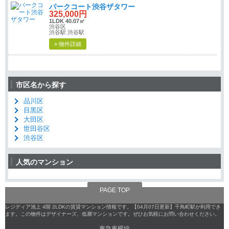
パークコート渋谷ザタワー
325,000円
1LDK 40.07㎡
渋谷区
渋谷駅 渋谷駅
» 物件詳細
市区名から探す
品川区
目黒区
大田区
世田谷区
渋谷区
人気のマンション
PAGE TOP
レジディア池上 4階 2LDKの賃貸マンション情報です。【04月07日更新】千鳥町駅が利用でき
ます。この物件はデザイナーズ、低層マンションです。ぜひお気軽にお問い合わせください。
東急東横線