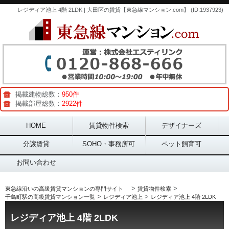
レジディア池上 4階 2LDK | 大田区の賃貸【東急線マンション.com】 (ID:1937923)
掲載建物総数：
950件
掲載部屋総数：
2922件
Main menu
HOME
賃貸物件検索
デザイナーズ
分譲賃貸
SOHO・事務所可
ペット飼育可
お問い合わせ
>
>
東急線沿いの高級賃貸マンションの専門サイト
賃貸物件検索
>
>
千鳥町駅の高級賃貸マンション一覧
レジディア池上
レジディア池上 4階 2LDK
レジディア池上 4階 2LDK