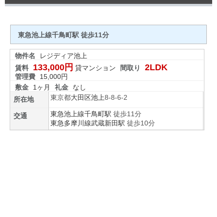
東急池上線千鳥町駅 徒歩11分
物件名
レジディア池上
133,000円
2LDK
賃料
貸マンション
間取り
管理費
15,000円
敷金
1ヶ月
礼金
なし
東京都
大田区
池上
8-8-6-2
所在地
東急池上線
千鳥町駅
徒歩11分
交通
東急多摩川線
武蔵新田駅
徒歩10分