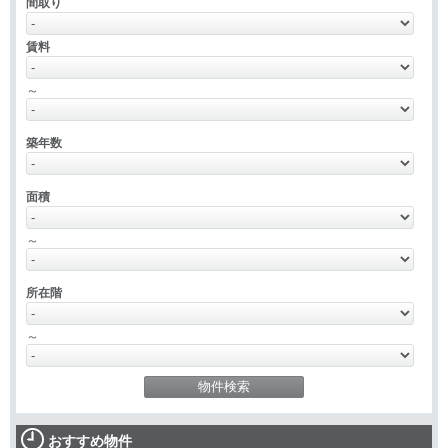
間取り
賃料
～
築年数
面積
～
所在階
～
おすすめ物件