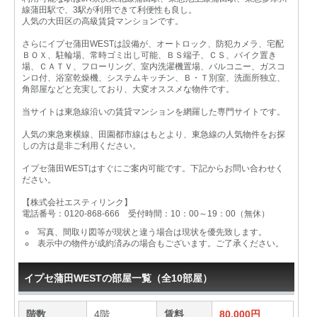
線蒲田駅で、3駅が利用できて利便性も良し。
人気の大田区の高級賃貸マンションです。
さらにイプセ蒲田WESTは設備が、オートロック、防犯カメラ、宅配
ＢＯＸ、駐輪場、常時ゴミ出し可能、ＢＳ端子、ＣＳ、バイク置き
場、ＣＡＴＶ、フローリング、室内洗濯機置場、バルコニー、ガスコ
ンロ付、浴室乾燥機、システムキッチン、Ｂ・Ｔ別室、洗面所独立、
角部屋などと充実しており、大変オススメな物件です。
当サイトは東急線沿いの賃貸マンションを網羅した専門サイトです。
人気の東急東横線、田園都市線はもとより、東急線の人気物件をお探
しの方は是非ご利用ください。
イプセ蒲田WESTはすぐにご案内可能です。下記からお問い合わせく
ださい。
【株式会社エスティリンク】
電話番号：0120-868-666 受付時間：10：00～19：00（無休）
写真、間取り図等が現状と違う場合は現状を優先致します。
表示中の物件が成約済みの場合もございます。ご了承ください。
イプセ蒲田WESTの部屋一覧（全10部屋）
階数
4階
賃料
80,000円