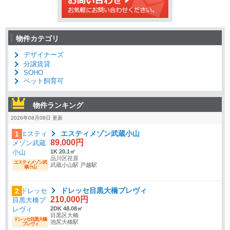
物件カテゴリ
デザイナーズ
分譲賃貸
SOHO
ペット飼育可
物件ランキング
2026年08月08日 更新
エスティメゾン武蔵小山
1
89,000円
1K 20.1㎡
品川区荏原
エスティメゾン武
武蔵小山駅 戸越駅
蔵小山
ドレッセ目黒大橋プレヴィ
2
210,000円
2DK 48.08㎡
目黒区大橋
ドレッセ目黒大橋
池尻大橋駅
プレヴィ