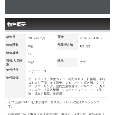
物件概要
築年月
面積
2007年02月
23.02㎡-54.81㎡
建物階数
部屋所在階
8階
1階-7階
建物構造
SRC
引渡/入居時
現況
相談
空室
期
物件特徴
デザイナーズ
物件設備
オートロック、防犯カメラ、宅配ＢＯＸ、駐輪場、常時
ゴミ出し可能、ＢＳ端子、ＣＳ、バイク置き場、ＣＡＴ
Ｖ、フローリング、室内洗濯機置場、バルコニー、ガス
コンロ付、浴室乾燥機、システムキッチン、Ｂ・Ｔ別
室、洗面所独立、角部屋
イプセ蒲田WESTは東京都大田区東矢口3-16-6の賃貸マンションで
す。
利用可能な駅はJR京浜東北線蒲田駅、東急池上線蒲田駅、東急多摩川