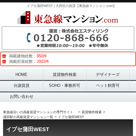
イプセ蒲田WEST | 大田区の賃貸【東急線マンション.com】
掲載建物総数：
950件
掲載部屋総数：
2922件
Main menu
HOME
賃貸物件検索
デザイナーズ
分譲賃貸
SOHO・事務所可
ペット飼育可
お問い合わせ
>
>
東急線沿いの高級賃貸マンションの専門サイト
賃貸物件検索
>
蒲田駅の高級賃貸マンション一覧
イプセ蒲田WEST
イプセ蒲田WEST