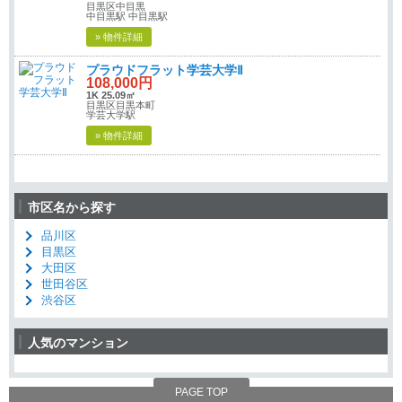
目黒区中目黒
中目黒駅 中目黒駅
» 物件詳細
プラウドフラット学芸大学Ⅱ
108,000円
1K 25.09㎡
目黒区目黒本町
学芸大学駅
» 物件詳細
市区名から探す
品川区
目黒区
大田区
世田谷区
渋谷区
人気のマンション
PAGE TOP