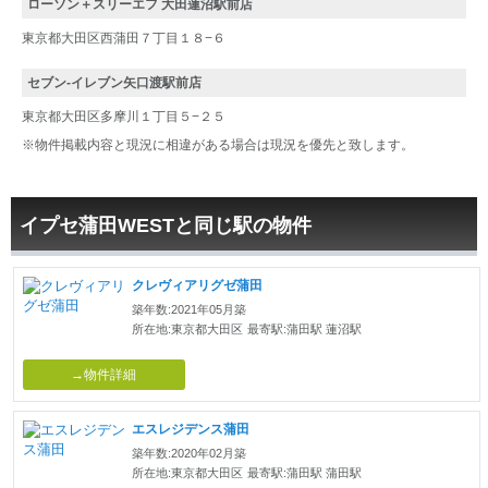
ローソン＋スリーエフ 大田蓮沼駅前店
東京都大田区西蒲田７丁目１８−６
セブン-イレブン矢口渡駅前店
東京都大田区多摩川１丁目５−２５
※物件掲載内容と現況に相違がある場合は現況を優先と致します。
イプセ蒲田WESTと同じ駅の物件
クレヴィアリグゼ蒲田
築年数:2021年05月築
所在地:東京都大田区
最寄駅:蒲田駅 蓮沼駅
→物件詳細
エスレジデンス蒲田
築年数:2020年02月築
所在地:東京都大田区
最寄駅:蒲田駅 蒲田駅