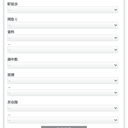
駅徒歩
間取り
賃料
～
築年数
面積
～
所在階
～