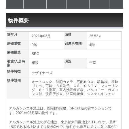
物件概要
築年月
面積
2021年03月
25.52㎡
建物階数
部屋所在階
9階
4階
建物構造
SRC
引渡/入居時
現況
相談
空室
期
物件特徴
デザイナーズ
物件設備
オートロック、防犯カメラ、宅配ＢＯＸ、駐輪場、常時
ゴミ出し可能、ＢＳ端子、ＣＳ、ＣＡＴＶ、フローリン
グ、Ｂ・Ｔ別室、室内洗濯機置場、バルコニー、ガスコ
ンロ付、洗面所独立、浴室乾燥機、システムキッチン
アルカンシエル池上は、総階数9階建、SRC構造の貸マンションで
す。2021年03月築の物件です。
アルカンシエル池上の所在地は、東京都大田区池上6-11-9です。最寄
り駅である池上駅までは徒歩2分で、物件から非常に近くに池上駅がご