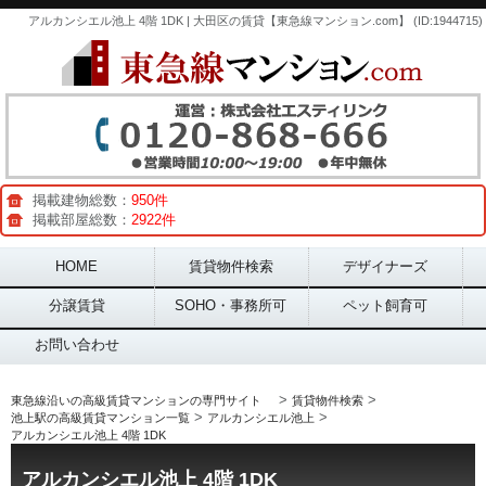
アルカンシエル池上 4階 1DK | 大田区の賃貸【東急線マンション.com】 (ID:1944715)
掲載建物総数：
950件
掲載部屋総数：
2922件
Main menu
HOME
賃貸物件検索
デザイナーズ
分譲賃貸
SOHO・事務所可
ペット飼育可
お問い合わせ
>
>
東急線沿いの高級賃貸マンションの専門サイト
賃貸物件検索
>
>
池上駅の高級賃貸マンション一覧
アルカンシエル池上
アルカンシエル池上 4階 1DK
アルカンシエル池上 4階 1DK