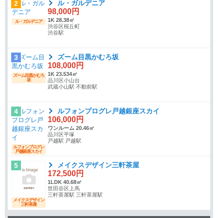
ル・ガルデニア
2
98,000円
1K 28.38㎡
ル・ガルデニア
渋谷区桜丘町
渋谷駅
ズーム目黒かむろ坂
3
108,000円
1K 23.534㎡
ズーム目黒かむろ
坂
品川区小山台
武蔵小山駅 不動前駅
ルフォンプログレ戸越銀座スカイ
4
106,000円
ワンルーム 20.46㎡
品川区平塚
戸越駅 戸越駅
ルフォンプログレ
戸越銀座スカイ
メイクスデザイン三軒茶屋
5
172,500円
1LDK 40.68㎡
世田谷区上馬
三軒茶屋駅 三軒茶屋駅
メイクスデザイン
三軒茶屋