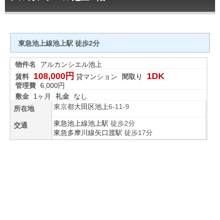
東急池上線池上駅 徒歩2分
物件名
アルカンシエル池上
108,000円
1DK
賃料
貸マンション
間取り
管理費
6,000円
敷金
1ヶ月
礼金
なし
東京都
大田区
池上
6-11-9
所在地
東急池上線
池上駅
徒歩2分
交通
東急多摩川線
矢口渡駅
徒歩17分