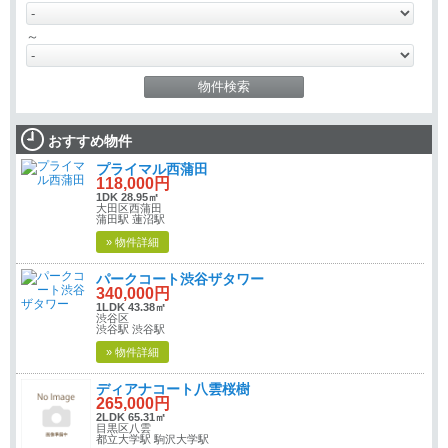
～
おすすめ物件
プライマル西蒲田
118,000円
1DK 28.95㎡
大田区西蒲田
蒲田駅 蓮沼駅
» 物件詳細
パークコート渋谷ザタワー
340,000円
1LDK 43.38㎡
渋谷区
渋谷駅 渋谷駅
» 物件詳細
ディアナコート八雲桜樹
265,000円
2LDK 65.31㎡
目黒区八雲
都立大学駅 駒沢大学駅