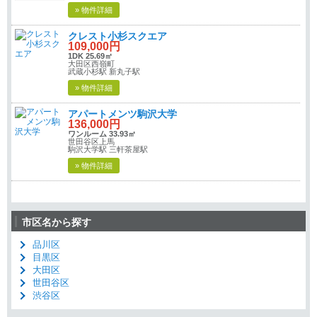
» 物件詳細
クレスト小杉スクエア
109,000円
1DK 25.69㎡
大田区西嶺町
武蔵小杉駅 新丸子駅
» 物件詳細
アパートメンツ駒沢大学
136,000円
ワンルーム 33.93㎡
世田谷区上馬
駒沢大学駅 三軒茶屋駅
» 物件詳細
市区名から探す
品川区
目黒区
大田区
世田谷区
渋谷区